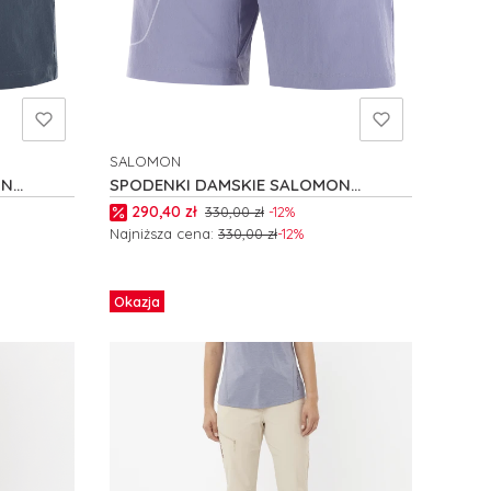
SALOMON
PRODUCENT
ON
SPODENKI DAMSKIE SALOMON
WAYFARER W C24727
Cena promocyjna
290,40 zł
330,00 zł
-12%
Najniższa cena:
330,00 zł
-12%
Zobacz produkt
Okazja