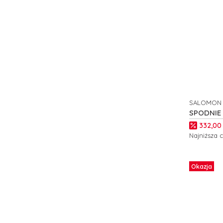
SALOMON
PRODUCE
SPODNIE
W C2441
Cena p
332,00 
Najniższa 
Zobacz
Okazja