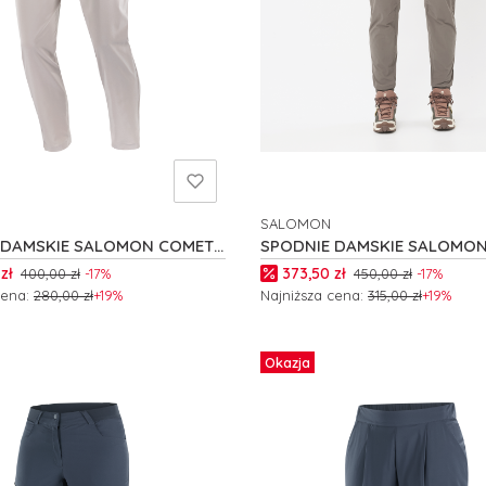
SALOMON
NT
PRODUCENT
 DAMSKIE SALOMON COMET
SPODNIE DAMSKIE SALOMO
0
WAYFARER EASE W C24829
romocyjna
Cena promocyjna
zł
373,50 zł
400,00 zł
-17%
450,00 zł
-17%
cena:
280,00 zł
+19%
Najniższa cena:
315,00 zł
+19%
 produkt
Zobacz produkt
Okazja