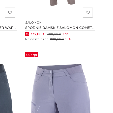
SALOMON
PRODUCENT
ER WARM
SPODNIE DAMSKIE SALOMON COMET
W C26597
Cena promocyjna
332,00 zł
400,00 zł
-17%
Najniższa cena:
280,00 zł
+19%
Zobacz produkt
Okazja