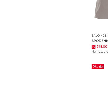
SALOMON
PRODUCE
SPODENK
WAYFARE
Cena p
248,00 
Najniższa 
Zobacz
Okazja