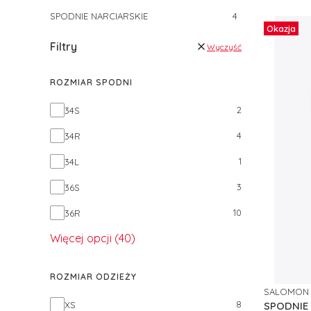
SPODNIE NARCIARSKIE
4
Okazja
Filtry
Wyczyść
ROZMIAR SPODNI
Rozmiar spodni
2
34S
4
34R
1
34L
3
36S
10
36R
Więcej opcji (40)
ROZMIAR ODZIEŻY
SALOMON
PRODUCE
Rozmiar odzieży
8
SPODNIE
XS