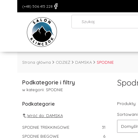
(+48) 506 415 228
Strona główna
ODZIEŻ
DAMSKA
SPODNIE
Spod
Podkategorie i filtry
w kategorii: SPODNIE
Podkategorie
Produkty:
Sortowani
Wróć do: DAMSKA
Domyśl
SPODNIE TREKKINGOWE
31
SPODNIE BIEGOWE
6