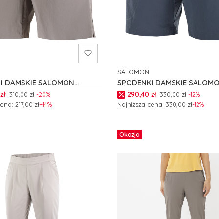
SALOMON
NT
PRODUCENT
I DAMSKIE SALOMON
SPODENKI DAMSKIE SALOM
R EASE W C24754
WAYFARER W C24728
romocyjna
Cena promocyjna
zł
290,40 zł
310,00 zł
-20%
330,00 zł
-12%
cena:
217,00 zł
+14%
Najniższa cena:
330,00 zł
-12%
 produkt
Zobacz produkt
Okazja