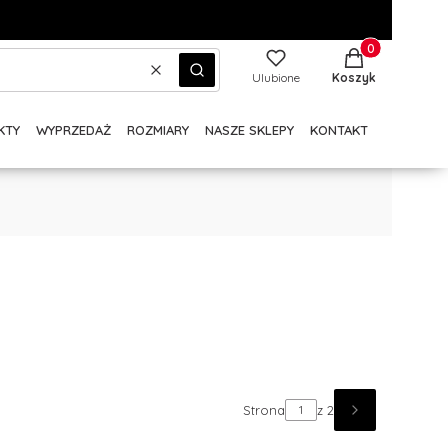
Produkty w kos
Wyczyść
Szukaj
Ulubione
Koszyk
KTY
WYPRZEDAŻ
ROZMIARY
NASZE SKLEPY
KONTAKT
Strona
z 2