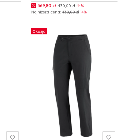
2.0 W C27501
Cena promocyjna
369,80 zł
430,00 zł
-14%
Najniższa cena:
430,00 zł
-14%
Zobacz produkt
Okazja