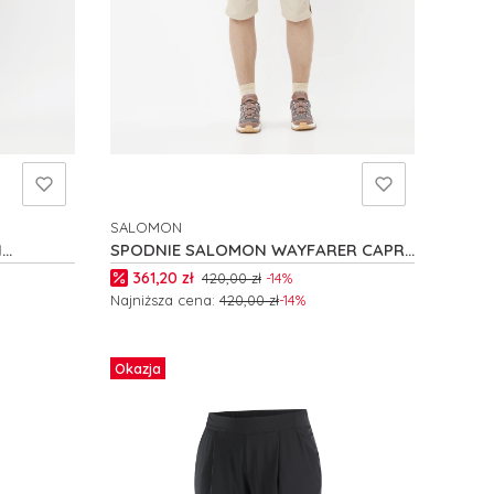
SALOMON
PRODUCENT
N
SPODNIE SALOMON WAYFARER CAPRI
W C24750
Cena promocyjna
361,20 zł
420,00 zł
-14%
Najniższa cena:
420,00 zł
-14%
Zobacz produkt
Okazja