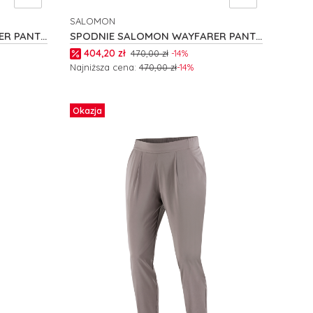
SALOMON
PRODUCENT
ER PANTS
SPODNIE SALOMON WAYFARER PANTS
2.0 W C27505
Cena promocyjna
404,20 zł
470,00 zł
-14%
Najniższa cena:
470,00 zł
-14%
Zobacz produkt
Okazja