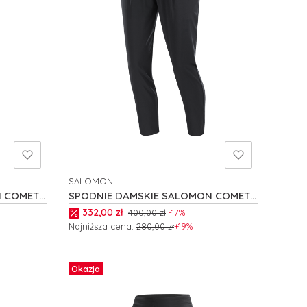
SALOMON
PRODUCENT
N COMET
SPODNIE DAMSKIE SALOMON COMET
W C24408
Cena promocyjna
332,00 zł
400,00 zł
-17%
Najniższa cena:
280,00 zł
+19%
Zobacz produkt
Okazja