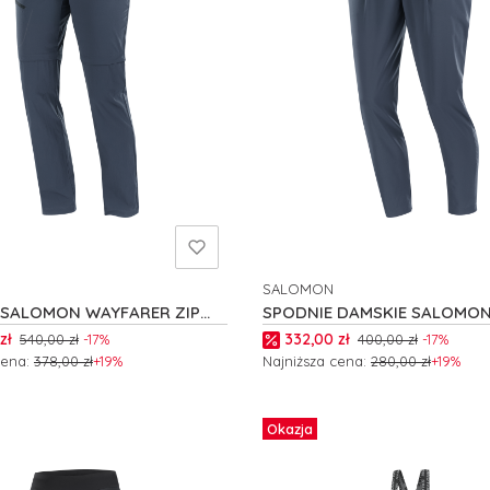
SALOMON
NT
PRODUCENT
 SALOMON WAYFARER ZIP
SPODNIE DAMSKIE SALOMO
24725
W C24411
romocyjna
Cena promocyjna
zł
332,00 zł
540,00 zł
-17%
400,00 zł
-17%
cena:
378,00 zł
+19%
Najniższa cena:
280,00 zł
+19%
 produkt
Zobacz produkt
Okazja