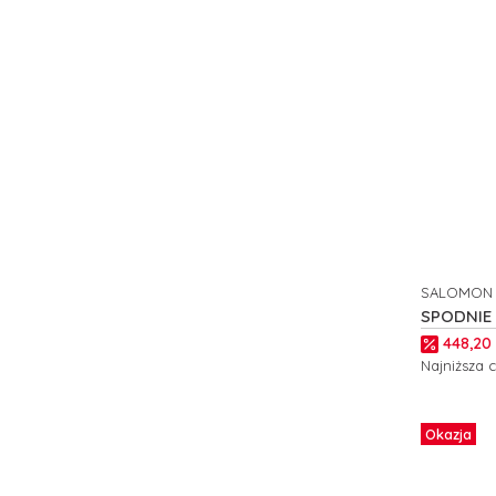
SALOMON
PRODUCE
SPODNIE
OFF W C
Cena p
448,20 
Najniższa 
Zobacz
Okazja