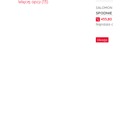
Więcej opcji (13)
SALOMON
PRODUCE
SPODNIE
OUTERPAT
Cena p
455,80 
Najniższa 
Zobacz
Okazja