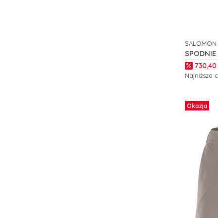
SALOMON
PRODUCE
SPODNIE
SALOMON
Cena p
730,40 
Najniższa 
Zobacz
Okazja