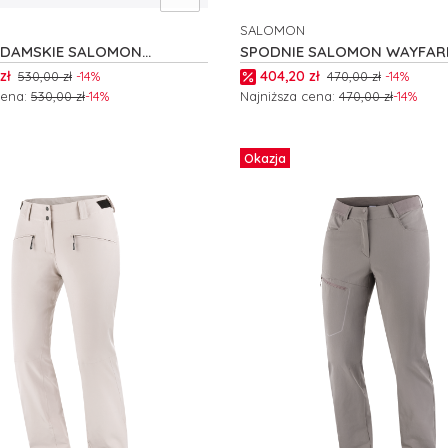
SALOMON
NT
PRODUCENT
 DAMSKIE SALOMON
SPODNIE SALOMON WAYFAR
H UTILITY W C24704
2.0 W C27506
romocyjna
Cena promocyjna
zł
404,20 zł
530,00 zł
-14%
470,00 zł
-14%
cena:
530,00 zł
-14%
Najniższa cena:
470,00 zł
-14%
 produkt
Zobacz produkt
Okazja