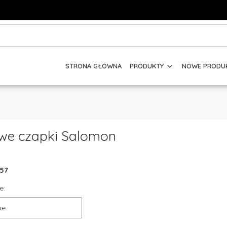
STRONA GŁÓWNA
PRODUKTY
NOWE PRODU
we czapki Salomon
57
e:
ne