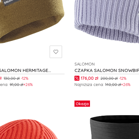
SALOMON
NT
PRODUCENT
SALOMON HERMITAGE
CZAPKA SALOMON SNOWBI
C26299
romocyjna
Cena promocyjna
ł
176,00 zł
130,00 zł
-12%
200,00 zł
-12%
cena:
91,00 zł
+26%
Najniższa cena:
140,00 zł
+26%
zyka
Do koszyka
Okazja