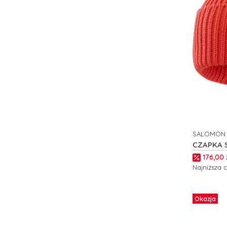
SALOMON
PRODUCE
CZAPKA 
C23296
Cena p
176,00 
Najniższa 
Do kos
Okazja