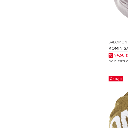
SALOMON
PRODUCE
KOMIN S
C24279
Cena p
94,60 z
Najniższa 
Okazja