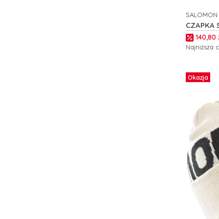
SALOMON
PRODUCE
CZAPKA 
C27088
Cena p
140,80 
Najniższa 
Do kos
Okazja