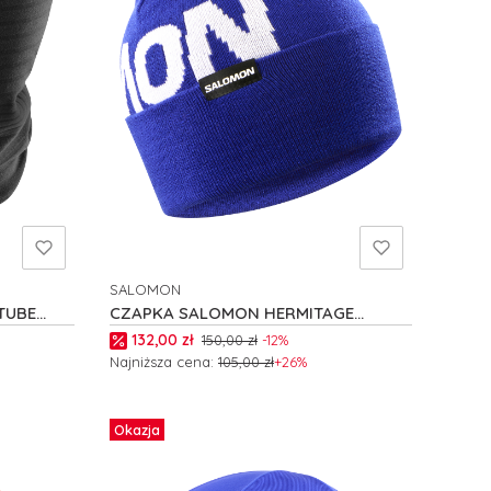
SALOMON
PRODUCENT
TUBE
CZAPKA SALOMON HERMITAGE
C23664
Cena promocyjna
132,00 zł
150,00 zł
-12%
Najniższa cena:
105,00 zł
+26%
Do koszyka
Okazja