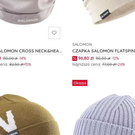
SALOMON
NT
PRODUCENT
ALOMON CROSS NECK&HEAD
CZAPKA SALOMON FLATSPIN
REVERSIBLE C26307
romocyjna
Cena promocyjna
ł
96,80 zł
110,00 zł
-14%
110,00 zł
-12%
cena:
82,50 zł
+15%
Najniższa cena:
77,00 zł
+26%
Niedostępny
Do koszyka
Okazja