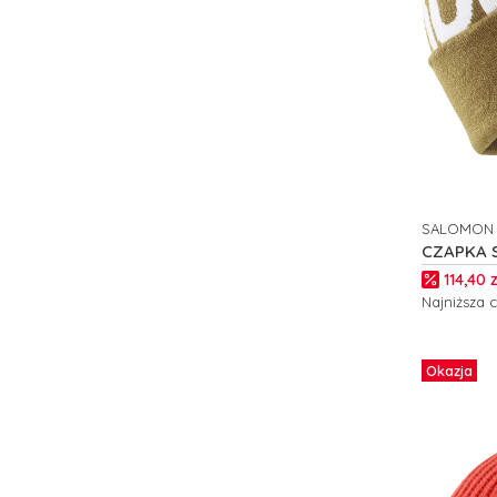
SALOMON
PRODUCE
CZAPKA 
C26300
Cena p
114,40 z
Najniższa 
Do kos
Okazja