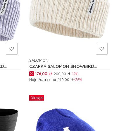
SALOMON
PRODUCENT
RD
CZAPKA SALOMON SNOWBIRD
C26296
Cena promocyjna
176,00 zł
200,00 zł
-12%
Najniższa cena:
140,00 zł
+26%
Do koszyka
Okazja