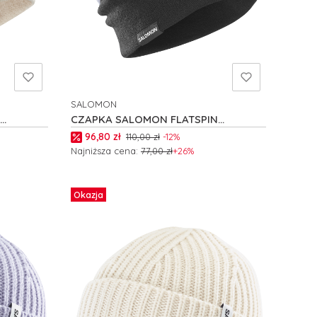
SALOMON
PRODUCENT
CZAPKA SALOMON FLATSPIN
REVERSIBLE C26306
Cena promocyjna
96,80 zł
110,00 zł
-12%
Najniższa cena:
77,00 zł
+26%
Do koszyka
Okazja