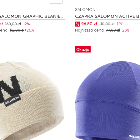
SALOMON
NT
PRODUCENT
SALOMON GRAPHIC BEANIE
CZAPKA SALOMON ACTIVE B
C26321
romocyjna
Cena promocyjna
zł
96,80 zł
160,00 zł
-12%
110,00 zł
-12%
cena:
112,00 zł
+26%
Najniższa cena:
77,00 zł
+26%
zyka
Do koszyka
Okazja