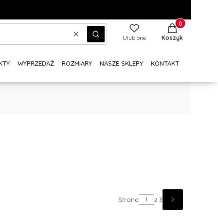
Produkty w kos
Wyczyść
Szukaj
Ulubione
Koszyk
KTY
WYPRZEDAŻ
ROZMIARY
NASZE SKLEPY
KONTAKT
Strona
z 3