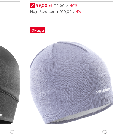
Cena promocyjna
99,00 zł
110,00 zł
-10%
Najniższa cena:
100,00 zł
-1%
Do koszyka
Okazja