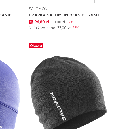
SALOMON
PRODUCENT
EANIE
CZAPKA SALOMON BEANIE C26311
Cena promocyjna
96,80 zł
110,00 zł
-12%
Najniższa cena:
77,00 zł
+26%
Do koszyka
Okazja