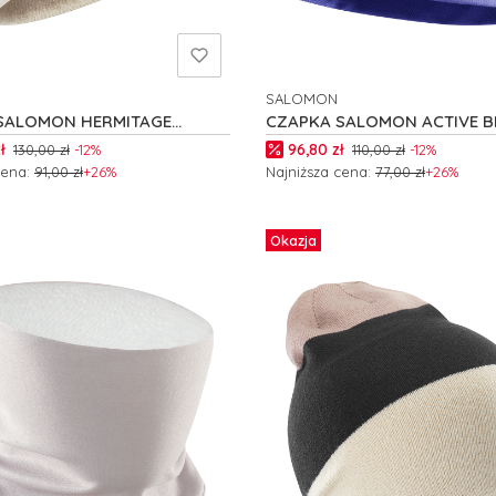
SALOMON
NT
PRODUCENT
SALOMON HERMITAGE
CZAPKA SALOMON ACTIVE B
C26322
romocyjna
Cena promocyjna
ł
96,80 zł
130,00 zł
-12%
110,00 zł
-12%
cena:
91,00 zł
+26%
Najniższa cena:
77,00 zł
+26%
zyka
Do koszyka
Okazja