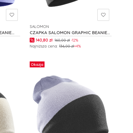
SALOMON
PRODUCENT
EANIE
CZAPKA SALOMON GRAPHIC BEANIE
C27087
Cena promocyjna
140,80 zł
160,00 zł
-12%
Najniższa cena:
136,00 zł
+4%
Do koszyka
Okazja