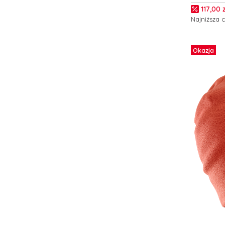
Cena p
117,00 z
Najniższa 
Do kos
Okazja