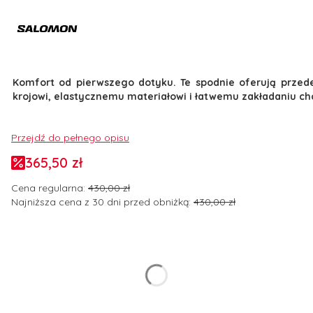
Komfort od pierwszego dotyku. Te spodnie oferują prze
krojowi, elastycznemu materiałowi i łatwemu zakładaniu chce
Przejdź do pełnego opisu
365,50 zł
Cena regularna:
430,00 zł
Najniższa cena z 30 dni przed obniżką:
430,00 zł
Wybierz wariant produktu:
Poszczególne warianty mogą różnić się ceną
*
Rozmiar odzieży