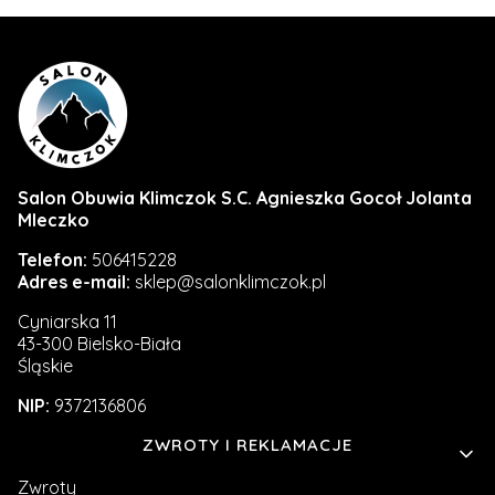
Salon Obuwia Klimczok S.C. Agnieszka Gocoł Jolanta
Mleczko
Telefon:
506415228
Adres e-mail:
sklep@salonklimczok.pl
Cyniarska 11
43-300 Bielsko-Biała
Śląskie
NIP:
9372136806
Linki w stopce
ZWROTY I REKLAMACJE
Zwroty