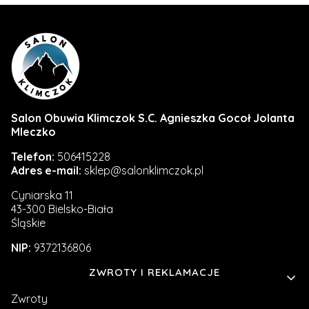
Salon Obuwia Klimczok S.C. Agnieszka Gocoł Jolanta
Mleczko
Telefon:
506415228
Adres e-mail:
sklep@salonklimczok.pl
Cyniarska 11
43-300 Bielsko-Biała
Śląskie
NIP:
9372136806
Linki w stopce
ZWROTY I REKLAMACJE
Zwroty