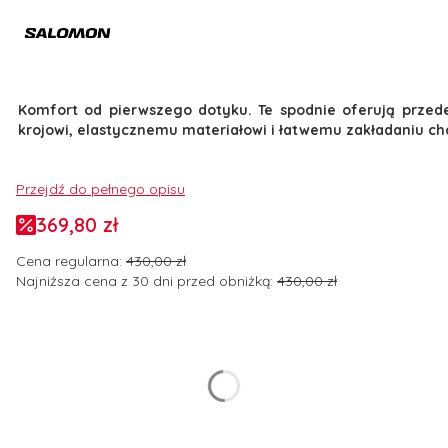
Komfort od pierwszego dotyku. Te spodnie oferują prze
krojowi, elastycznemu materiałowi i łatwemu zakładaniu chce
Przejdź do pełnego opisu
369,80 zł
Cena regularna:
430,00 zł
Najniższa cena z 30 dni przed obniżką:
430,00 zł
Wybierz wariant produktu:
Poszczególne warianty mogą różnić się ceną
*
Rozmiar odzieży
Wybierz