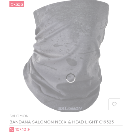
Okazja
SALOMON
PRODUCENT
BANDANA SALOMON NECK & HEAD LIGHT C19325
Cena promocyjna
107,10 zł