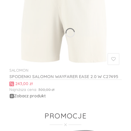
SALOMON
PRODUCENT
SPODENKI SALOMON WAYFARER EASE 2.0 W C27495
Cena promocyjna
243,00 zł
Najniższa cena:
300,00 zł
Zobacz produkt
PROMOCJE