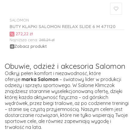
SALOMON
PRODUCENT
BUTY KLAPKI SALOMON REELAX SLIDE 6 M 471120
Cena promocyjna
272,22 zł
Najniższa cena:
265,24 zł
Zobacz produkt
Obuwie, odzież i akcesoria Salomon
Odkryj pełen komfort i niezawodność, które
oferuje
marka Salomon
– światowy lider w produkcji
odzieży i sprzętu sportowego. W Salonie Klimczok
znajdziesz starannie wyselekcjonowaną ofertę, dzięki
której każda aktywność fizyczna – od górskich
wędrówek, przez biegi trailowe, aż po codzienne treningi
– stanie się czystą przyjemnością. Naszym celem jest
dostarczanie rozwiązań, które nie tylko wspierają Twoje
sportowe cele, ale również zapewniają wygodę i
trwałość na lata.