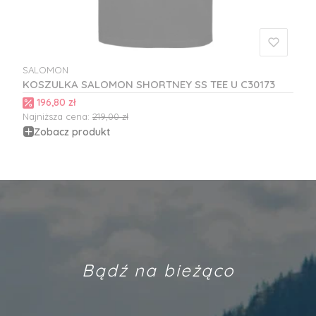
SALOMON
PRODUCENT
KOSZULKA SALOMON SHORTNEY SS TEE U C30173
Cena promocyjna
196,80 zł
Najniższa cena:
219,00 zł
Zobacz produkt
Bądź na bieżąco