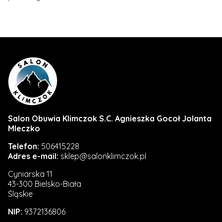
Salon Obuwia Klimczok S.C. Agnieszka Gocoł Jolanta
Mleczko
Telefon:
506415228
Adres e-mail:
sklep@salonklimczok.pl
Cyniarska 11
43-300 Bielsko-Biała
Śląskie
NIP:
9372136806