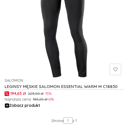
SALOMON
PRODUCENT
LEGINSY MĘSKIE SALOMON ESSENTIAL WARM M C18830
Cena promocyjna
194,65 zł
229,00 zł
-15%
Najniższa cena:
183,20 zł
+6%
Zobacz produkt
Strona
z 1