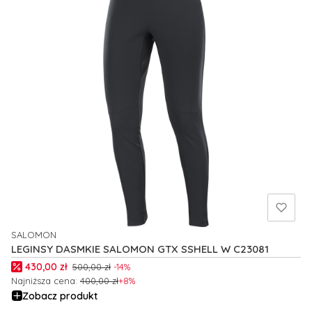
SALOMON
PRODUCENT
LEGINSY DASMKIE SALOMON GTX SSHELL W C23081
Cena promocyjna
430,00 zł
500,00 zł
-14%
Najniższa cena:
400,00 zł
+8%
Zobacz produkt