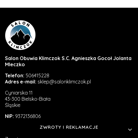
Salon Obuwia Klimczok S.C. Agnieszka Gocoł Jolanta
Mleczko
Telefon:
506415228
Adres e-mail:
sklep@salonklimczok.pl
Cyniarska 11
43-300 Bielsko-Biała
Śląskie
NIP:
9372136806
Linki w stopce
ZWROTY I REKLAMACJE