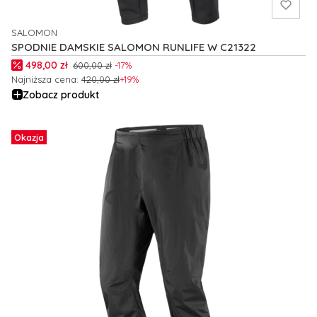
SALOMON
PRODUCENT
SPODNIE DAMSKIE SALOMON RUNLIFE W C21322
Cena promocyjna
498,00 zł
600,00 zł
-17%
Najniższa cena:
420,00 zł
+19%
Zobacz produkt
Okazja