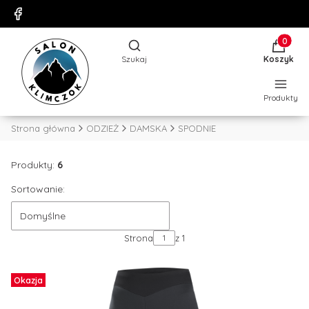
Produkty
Otwórz wyszukiwarkę
Szukaj
Koszyk
Produkty
Strona główna
ODZIEŻ
DAMSKA
SPODNIE
Produkty:
6
Sortowanie:
Domyślne
Strona
z 1
Okazja