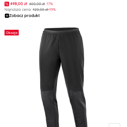
Cena promocyjna
498,00 zł
600,00 zł
-17%
Najniższa cena:
420,00 zł
+19%
Zobacz produkt
Okazja