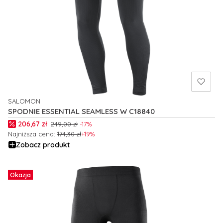
SALOMON
PRODUCENT
SPODNIE ESSENTIAL SEAMLESS W C18840
Cena promocyjna
206,67 zł
249,00 zł
-17%
Najniższa cena:
174,30 zł
+19%
Zobacz produkt
Okazja