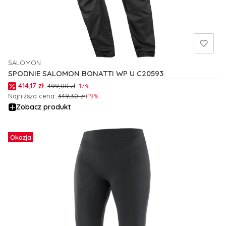
SALOMON
PRODUCENT
SPODNIE SALOMON BONATTI WP U C20593
Cena promocyjna
414,17 zł
499,00 zł
-17%
Najniższa cena:
349,30 zł
+19%
Zobacz produkt
Okazja