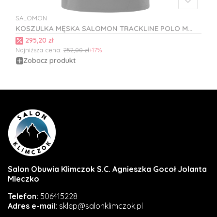
SALOMON
PRODUCENT
KOSZULKA MĘSKA SALOMON TRACKLINE POLO M
C24394
Cena promocyjna
295,20 zł
Najniższa cena:
252,00 zł
+17%
Zobacz produkt
Salon Obuwia Klimczok S.C. Agnieszka Gocoł Jolanta
Mleczko
Telefon:
506415228
Adres e-mail:
sklep@salonklimczok.pl