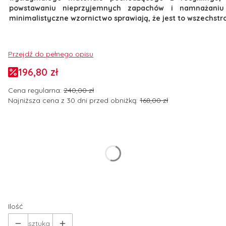
powstawaniu nieprzyjemnych zapachów i namnażaniu s
minimalistyczne wzornictwo sprawiają, że jest to wszechs
Przejdź do pełnego opisu
196,80 zł
Cena regularna:
240,00 zł
Najniższa cena z 30 dni przed obniżką:
168,00 zł
Wybierz wariant produktu:
Poszczególne warianty mogą różnić się ceną
*
Rozmiar odzieży
Wybierz
Ilość
sztuka