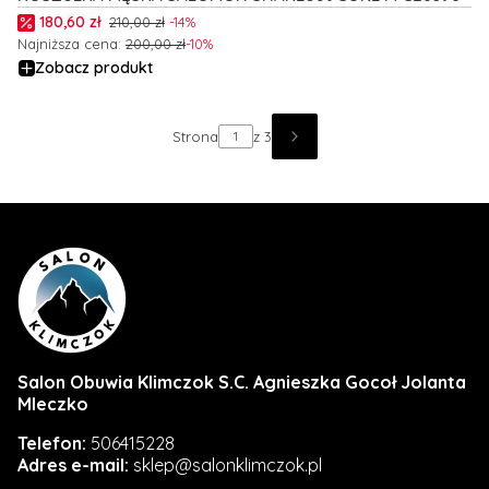
Cena promocyjna
180,60 zł
210,00 zł
-14%
Najniższa cena:
200,00 zł
-10%
Zobacz produkt
Strona
z 3
Salon Obuwia Klimczok S.C. Agnieszka Gocoł Jolanta
Mleczko
Telefon:
506415228
Adres e-mail:
sklep@salonklimczok.pl