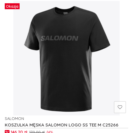
Okazja
SALOMON
PRODUCENT
KOSZULKA MĘSKA SALOMON LOGO SS TEE M C25266
Cena promocyjna
146,20 zł
170,00 zł
-14%