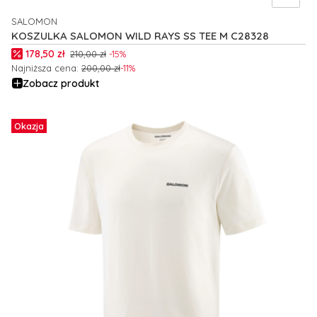
SALOMON
PRODUCENT
KOSZULKA SALOMON WILD RAYS SS TEE M C28328
Cena promocyjna
178,50 zł
210,00 zł
-15%
Najniższa cena:
200,00 zł
-11%
Zobacz produkt
Okazja