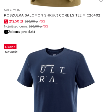
SALOMON
PRODUCENT
KOSZULKA SALOMON SHKout CORE LS TEE M C26402
Cena promocyjna
212,50 zł
250,00 zł
-15%
Najniższa cena:
250,00 zł
-15%
Zobacz produkt
Okazja
Nowość