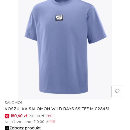
SALOMON
PRODUCENT
KOSZULKA SALOMON WILD RAYS SS TEE M C28451
Cena promocyjna
180,60 zł
210,00 zł
-14%
Najniższa cena:
210,00 zł
-14%
Zobacz produkt