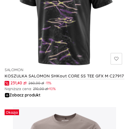
SALOMON
PRODUCENT
KOSZULKA SALOMON SHKout CORE SS TEE GFX M C27917
Cena promocyjna
231,40 zł
260,00 zł
-11%
Najniższa cena:
210,00 zł
+10%
Zobacz produkt
Okazja