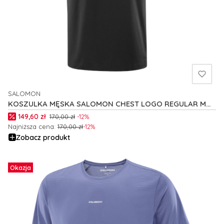
SALOMON
PRODUCENT
KOSZULKA MĘSKA SALOMON CHEST LOGO REGULAR M
C25262
Cena promocyjna
149,60 zł
170,00 zł
-12%
Najniższa cena:
170,00 zł
-12%
Zobacz produkt
Okazja