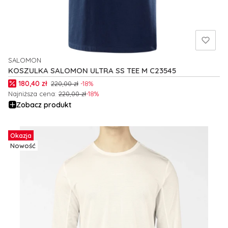
SALOMON
PRODUCENT
KOSZULKA SALOMON ULTRA SS TEE M C23545
Cena promocyjna
180,40 zł
220,00 zł
-18%
Najniższa cena:
220,00 zł
-18%
Zobacz produkt
Okazja
Nowość