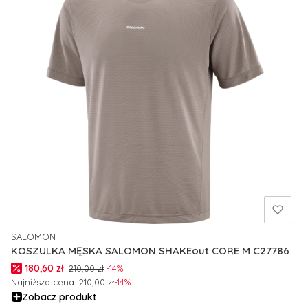
SALOMON
PRODUCENT
KOSZULKA MĘSKA SALOMON SHAKEout CORE M C27786
Cena promocyjna
180,60 zł
210,00 zł
-14%
Najniższa cena:
210,00 zł
-14%
Zobacz produkt