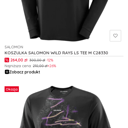
SALOMON
PRODUCENT
KOSZULKA SALOMON WILD RAYS LS TEE M C28330
Cena promocyjna
264,00 zł
300,00 zł
-12%
Najniższa cena:
210,00 zł
+26%
Zobacz produkt
Okazja