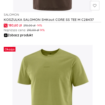
SALOMON
PRODUCENT
KOSZULKA SALOMON SHKout CORE SS TEE M C28437
Cena promocyjna
180,60 zł
210,00 zł
-14%
Najniższa cena:
210,00 zł
-14%
Zobacz produkt
Okazja