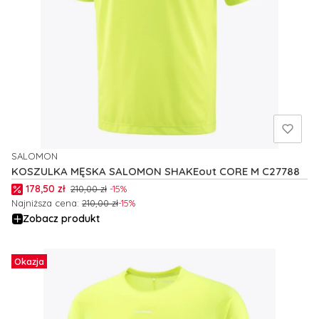
SALOMON
PRODUCENT
KOSZULKA MĘSKA SALOMON SHAKEout CORE M C27788
Cena promocyjna
178,50 zł
210,00 zł
-15%
Najniższa cena:
210,00 zł
-15%
Zobacz produkt
Okazja