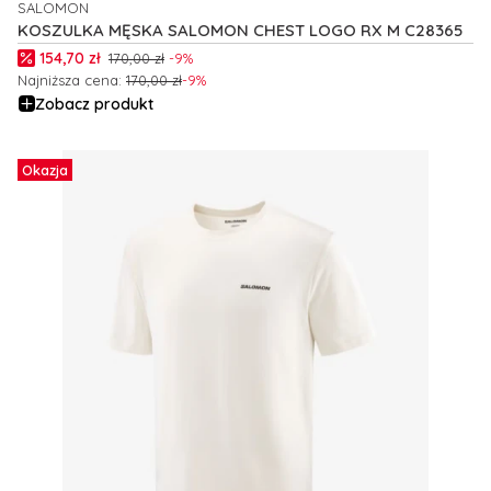
SALOMON
PRODUCENT
KOSZULKA MĘSKA SALOMON CHEST LOGO RX M C28365
Cena promocyjna
154,70 zł
170,00 zł
-9%
Najniższa cena:
170,00 zł
-9%
Zobacz produkt
Okazja