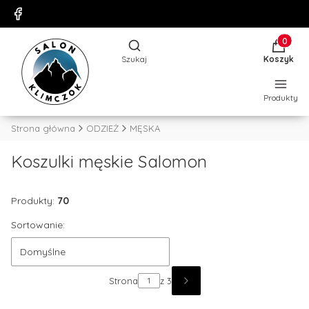
Produkty
Otwórz wyszukiwarkę
Szukaj
Koszyk
Produkty
Strona główna
ODZIEŻ
MĘSKA
Koszulki męskie Salomon
Produkty:
70
Sortowanie:
Domyślne
Strona
z 3