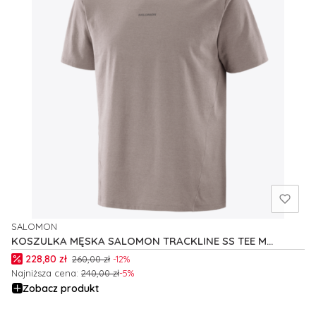
SALOMON
PRODUCENT
KOSZULKA MĘSKA SALOMON TRACKLINE SS TEE M
C27460
Cena promocyjna
228,80 zł
260,00 zł
-12%
Najniższa cena:
240,00 zł
-5%
Zobacz produkt