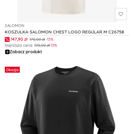
SALOMON
PRODUCENT
KOSZULKA SALOMON CHEST LOGO REGULAR M C26758
Cena promocyjna
147,90 zł
170,00 zł
-13%
Najniższa cena:
170,00 zł
-13%
Zobacz produkt
Okazja