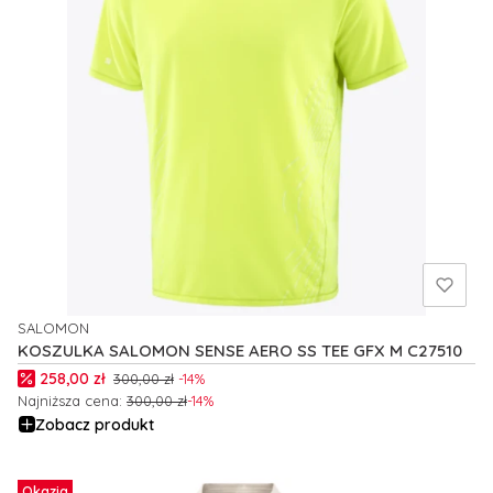
SALOMON
PRODUCENT
KOSZULKA SALOMON SENSE AERO SS TEE GFX M C27510
Cena promocyjna
258,00 zł
300,00 zł
-14%
Najniższa cena:
300,00 zł
-14%
Zobacz produkt
Okazja