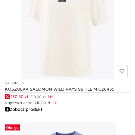
SALOMON
PRODUCENT
KOSZULKA SALOMON WILD RAYS SS TEE M C28455
Cena promocyjna
180,60 zł
210,00 zł
-14%
Najniższa cena:
210,00 zł
-14%
Zobacz produkt
Okazja