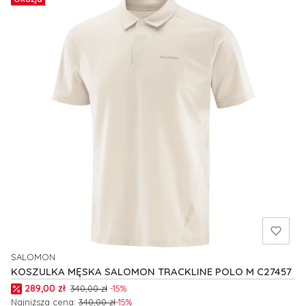
SALOMON
PRODUCENT
KOSZULKA MĘSKA SALOMON TRACKLINE POLO M C27457
Cena promocyjna
289,00 zł
340,00 zł
-15%
Najniższa cena:
340,00 zł
-15%