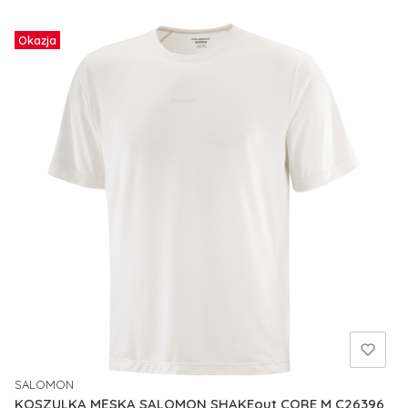
Okazja
SALOMON
PRODUCENT
KOSZULKA MĘSKA SALOMON SHAKEout CORE M C26396