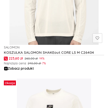
SALOMON
PRODUCENT
KOSZULKA SALOMON SHAKEout CORE LS M C26404
Cena promocyjna
223,60 zł
260,00 zł
-14%
Najniższa cena:
240,00 zł
-7%
Zobacz produkt
Okazja