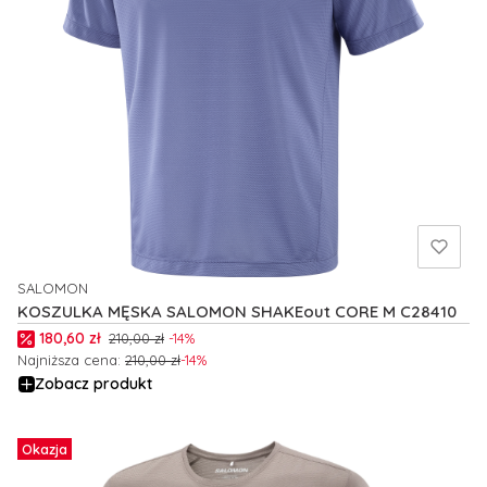
SALOMON
PRODUCENT
KOSZULKA MĘSKA SALOMON SHAKEout CORE M C28410
Cena promocyjna
180,60 zł
210,00 zł
-14%
Najniższa cena:
210,00 zł
-14%
Zobacz produkt
Okazja