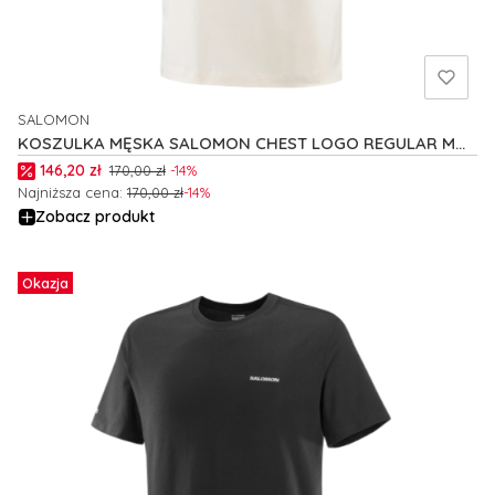
SALOMON
PRODUCENT
KOSZULKA MĘSKA SALOMON CHEST LOGO REGULAR M
C25258
Cena promocyjna
146,20 zł
170,00 zł
-14%
Najniższa cena:
170,00 zł
-14%
Zobacz produkt
Okazja