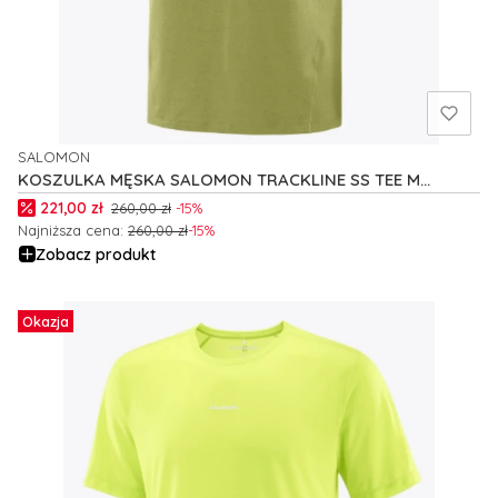
SALOMON
PRODUCENT
KOSZULKA MĘSKA SALOMON TRACKLINE SS TEE M
C27906
Cena promocyjna
221,00 zł
260,00 zł
-15%
Najniższa cena:
260,00 zł
-15%
Zobacz produkt
Okazja