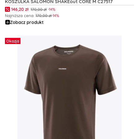
KOSZULKA SALOMON SHAKEout CORE M C27517
Cena promocyjna
146,20 zł
170,00 zł
-14%
Najniższa cena:
170,00 zł
-14%
Zobacz produkt
Okazja