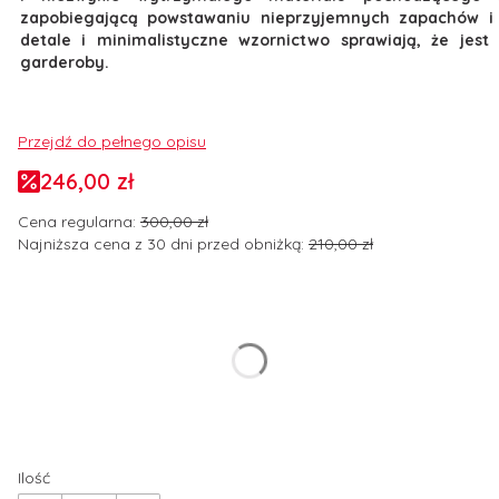
zapobiegającą powstawaniu nieprzyjemnych zapachów i n
detale i minimalistyczne wzornictwo sprawiają, że jes
garderoby.
Przejdź do pełnego opisu
246,00 zł
Cena regularna:
300,00 zł
Najniższa cena z 30 dni przed obniżką:
210,00 zł
Wybierz wariant produktu:
Poszczególne warianty mogą różnić się ceną
*
Rozmiar odzieży
Wybierz
Ilość