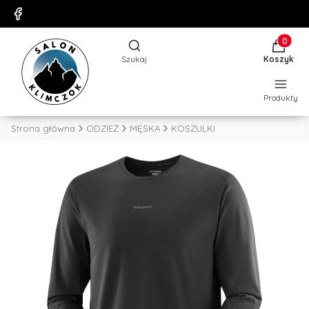
Produkty
Otwórz wyszukiwarkę
Szukaj
Koszyk
Produkty
Strona główna
ODZIEŻ
MĘSKA
KOSZULKI