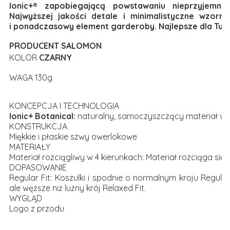
Ionic+® zapobiegającą powstawaniu nieprzyjemny
Najwyższej jakości detale i minimalistyczne wzorni
i ponadczasowy element garderoby. Najlepsze dla Tur
PRODUCENT SALOMON
KOLOR
CZARNY
WAGA 130g
KONCEPCJA I TECHNOLOGIA
Ionic+ Botanical:
naturalny, samoczyszczący materiał wyk
KONSTRUKCJA
Miękkie i płaskie szwy owerlokowe
MATERIAŁY
Materiał rozciągliwy w 4 kierunkach: Materiał rozciąga się 
DOPASOWANIE
Regular Fit: Koszulki i spodnie o normalnym kroju Regular
ale węższe niż luźny krój Relaxed Fit.
WYGLĄD
Logo z przodu