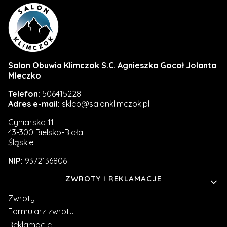
Salon Obuwia Klimczok S.C. Agnieszka Gocoł Jolanta
Mleczko
Telefon:
506415228
Adres e-mail:
sklep@salonklimczok.pl
Cyniarska 11
43-300 Bielsko-Biała
Śląskie
NIP:
9372136806
Linki w stopce
ZWROTY I REKLAMACJE
Zwroty
Formularz zwrotu
Reklamacje