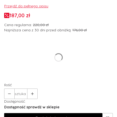
Przejdź do pełnego opisu
187,00 zł
Cena regularna:
220,00 zł
Najniższa cena z 30 dni przed obniżką:
176,00 zł
Wybierz wariant produktu:
Poszczególne warianty mogą różnić się ceną
*
Rozmiar odzieży
Wybierz
Ilość
sztuka
Dostępność:
Dostępność sprawdź w sklepie