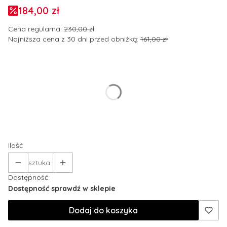
184,00 zł
Cena regularna:
230,00 zł
Najniższa cena z 30 dni przed obniżką:
161,00 zł
Wybierz wariant produktu:
Poszczególne warianty mogą różnić się ceną
*
Rozmiar odzieży
Wybierz
Ilość
sztuka
Dostępność:
Dostępność sprawdź w sklepie
Dodaj do koszyka