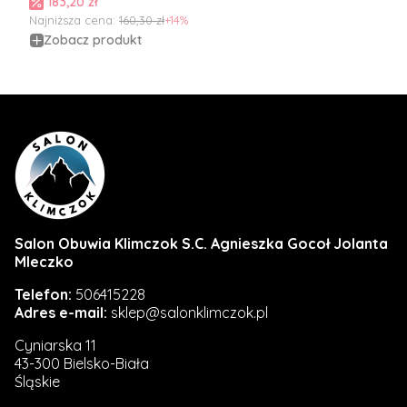
Cena promocyjna
183,20 zł
Najniższa cena:
160,30 zł
+14%
Zobacz produkt
Salon Obuwia Klimczok S.C. Agnieszka Gocoł Jolanta
Mleczko
Telefon:
506415228
Adres e-mail:
sklep@salonklimczok.pl
Cyniarska 11
43-300 Bielsko-Biała
Śląskie