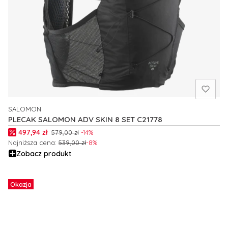
SALOMON
PRODUCENT
PLECAK SALOMON ADV SKIN 8 SET C21778
Cena promocyjna
497,94 zł
579,00 zł
-14%
Najniższa cena:
539,00 zł
-8%
Zobacz produkt
Okazja