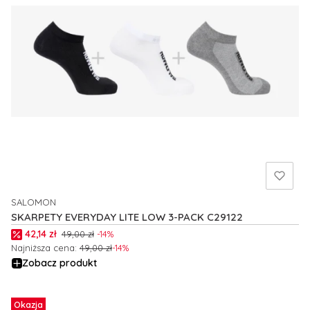
SALOMON
PRODUCENT
SKARPETY EVERYDAY LITE LOW 3-PACK C29122
Cena promocyjna
42,14 zł
49,00 zł
-14%
Najniższa cena:
49,00 zł
-14%
Zobacz produkt
Okazja