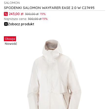
SALOMON
PRODUCENT
SPODENKI SALOMON WAYFARER EASE 2.0 W C27495
Cena promocyjna
243,00 zł
300,00 zł
-19%
Najniższa cena:
300,00 zł
-19%
Zobacz produkt
Okazja
Nowość