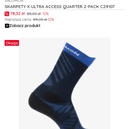
SALOMON
PRODUCENT
SKARPETY X ULTRA ACCESS QUARTER 2-PACK C29107
Cena promocyjna
78,32 zł
89,00 zł
-12%
Najniższa cena:
89,00 zł
-12%
Zobacz produkt
Okazja