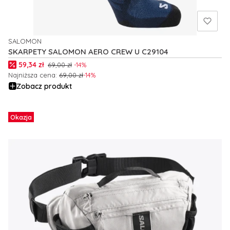
SALOMON
PRODUCENT
SKARPETY SALOMON AERO CREW U C29104
Cena promocyjna
59,34 zł
69,00 zł
-14%
Najniższa cena:
69,00 zł
-14%
Zobacz produkt
Okazja