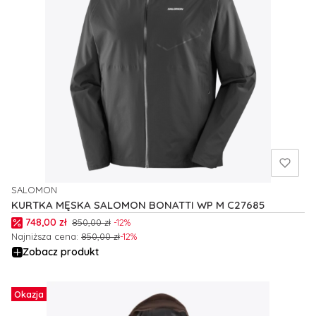
SALOMON
PRODUCENT
KURTKA MĘSKA SALOMON BONATTI WP M C27685
Cena promocyjna
748,00 zł
850,00 zł
-12%
Najniższa cena:
850,00 zł
-12%
Zobacz produkt
Okazja