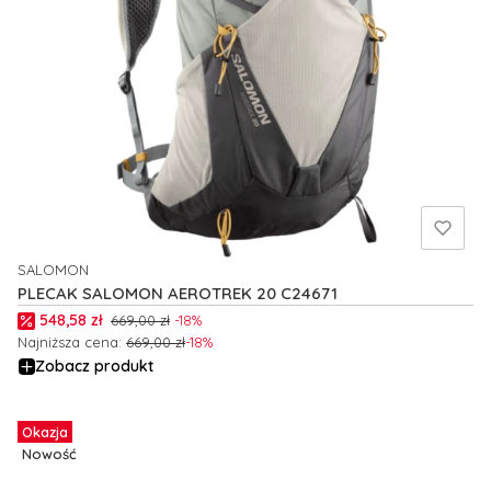
SALOMON
PRODUCENT
PLECAK SALOMON AEROTREK 20 C24671
Cena promocyjna
548,58 zł
669,00 zł
-18%
Najniższa cena:
669,00 zł
-18%
Zobacz produkt
Okazja
Nowość