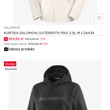
SALOMON
PRODUCENT
KURTKA SALOMON OUTERPATH PRO 2.5L M C26434
Cena promocyjna
824,50 zł
970,00 zł
-15%
Najniższa cena:
970,00 zł
-15%
Zobacz produkt
Okazja
Nowość