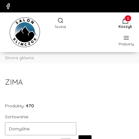
Produkty
Otwórz wyszukiwarkę
Szukaj
Koszyk
Produkty
Strona główna
ZIMA
Produkty:
470
Sortowanie:
Domyślne