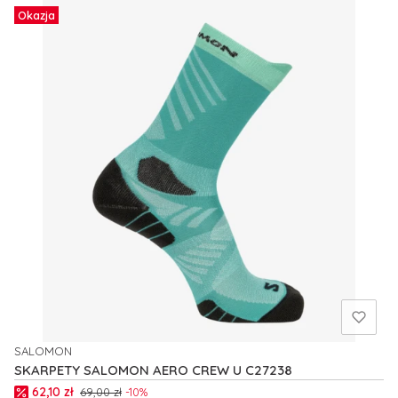
Okazja
SALOMON
PRODUCENT
SKARPETY SALOMON AERO CREW U C27238
Cena promocyjna
62,10 zł
69,00 zł
-10%