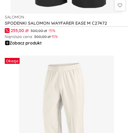
SALOMON
PRODUCENT
SPODENKI SALOMON WAYFARER EASE M C27472
Cena promocyjna
255,00 zł
300,00 zł
-15%
Najniższa cena:
300,00 zł
-15%
Zobacz produkt
Okazja