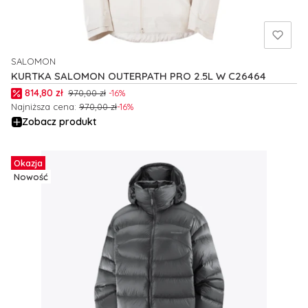
SALOMON
PRODUCENT
KURTKA SALOMON OUTERPATH PRO 2.5L W C26464
Cena promocyjna
814,80 zł
970,00 zł
-16%
Najniższa cena:
970,00 zł
-16%
Zobacz produkt
Okazja
Nowość