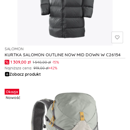
SALOMON
PRODUCENT
KURTKA SALOMON OUTLINE NOW MID DOWN W C26154
Cena promocyjna
1 309,00 zł
1 540,00 zł
-15%
Najniższa cena:
919,00 zł
+42%
Zobacz produkt
Okazja
Nowość