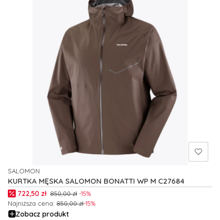
SALOMON
PRODUCENT
KURTKA MĘSKA SALOMON BONATTI WP M C27684
Cena promocyjna
722,50 zł
850,00 zł
-15%
Najniższa cena:
850,00 zł
-15%
Zobacz produkt