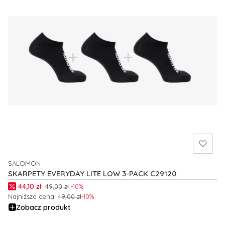
SALOMON
PRODUCENT
SKARPETY EVERYDAY LITE LOW 3-PACK C29120
Cena promocyjna
44,10 zł
49,00 zł
-10%
Najniższa cena:
49,00 zł
-10%
Zobacz produkt