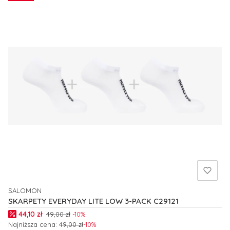
SALOMON
PRODUCENT
SKARPETY EVERYDAY LITE LOW 3-PACK C29121
Cena promocyjna
44,10 zł
49,00 zł
-10%
Najniższa cena:
49,00 zł
-10%