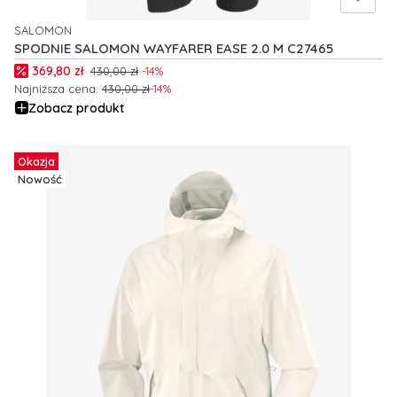
SALOMON
PRODUCENT
SPODNIE SALOMON WAYFARER EASE 2.0 M C27465
Cena promocyjna
369,80 zł
430,00 zł
-14%
Najniższa cena:
430,00 zł
-14%
Zobacz produkt
Okazja
Nowość