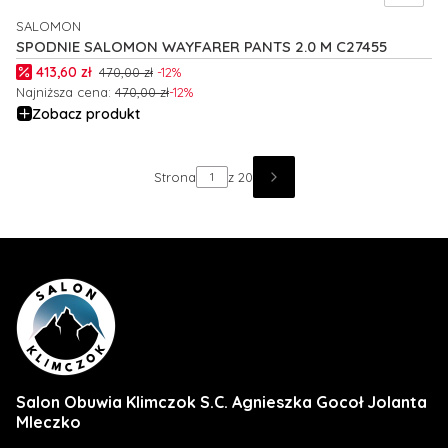
SALOMON
PRODUCENT
SPODNIE SALOMON WAYFARER PANTS 2.0 M C27455
Cena promocyjna
413,60 zł
470,00 zł
-12%
Najniższa cena:
470,00 zł
-12%
Zobacz produkt
Strona
z 20
Salon Obuwia Klimczok S.C. Agnieszka Gocoł Jolanta
Mleczko