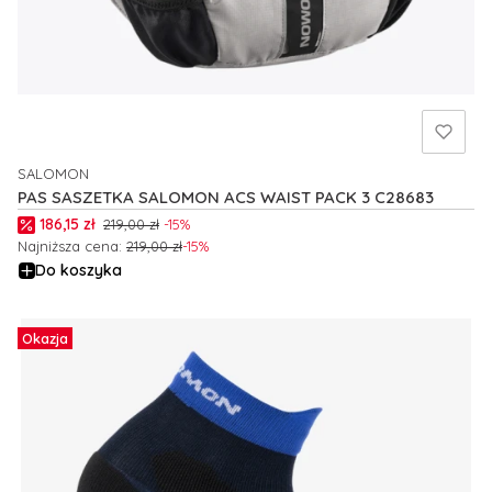
SALOMON
PRODUCENT
PAS SASZETKA SALOMON ACS WAIST PACK 3 C28683
Cena promocyjna
186,15 zł
219,00 zł
-15%
Najniższa cena:
219,00 zł
-15%
Do koszyka
Okazja