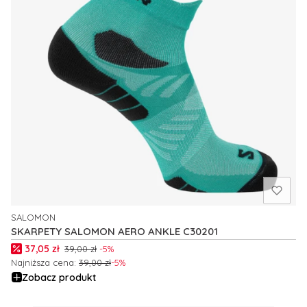
SALOMON
PRODUCENT
SKARPETY SALOMON AERO ANKLE C30201
Cena promocyjna
37,05 zł
39,00 zł
-5%
Najniższa cena:
39,00 zł
-5%
Zobacz produkt