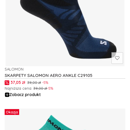
SALOMON
PRODUCENT
SKARPETY SALOMON AERO ANKLE C29105
Cena promocyjna
37,05 zł
39,00 zł
-5%
Najniższa cena:
39,00 zł
-5%
Zobacz produkt
Okazja