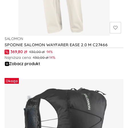
SALOMON
PRODUCENT
SPODNIE SALOMON WAYFARER EASE 2.0 M C27466
Cena promocyjna
369,80 zł
430,00 zł
-14%
Najniższa cena:
430,00 zł
-14%
Zobacz produkt
Okazja