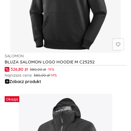
SALOMON
PRODUCENT
BLUZA SALOMON LOGO HOODIE M C25252
Cena promocyjna
326,80 zł
380,00 zł
-14%
Najniższa cena:
380,00 zł
-14%
Zobacz produkt
Okazja