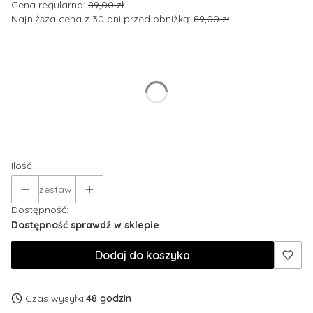
Cena regularna:
89,00 zł
Najniższa cena z 30 dni przed obniżką:
89,00 zł
Wybierz wariant produktu:
Poszczególne warianty mogą różnić się ceną
*
Rozmiar odzieży
Wybierz
Ilość
zestaw
Dostępność:
Dostępność sprawdź w sklepie
Dodaj do koszyka
Czas wysyłki:
48 godzin