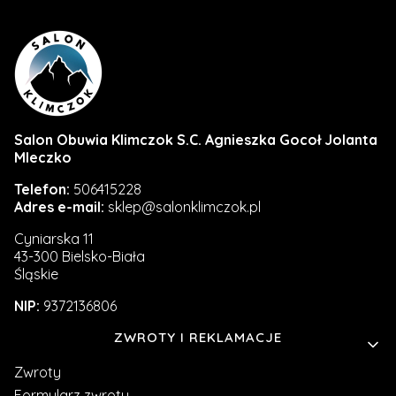
Salon Obuwia Klimczok S.C. Agnieszka Gocoł Jolanta
Mleczko
Telefon:
506415228
Adres e-mail:
sklep@salonklimczok.pl
Cyniarska 11
43-300 Bielsko-Biała
Śląskie
NIP:
9372136806
Linki w stopce
ZWROTY I REKLAMACJE
Zwroty
Formularz zwrotu