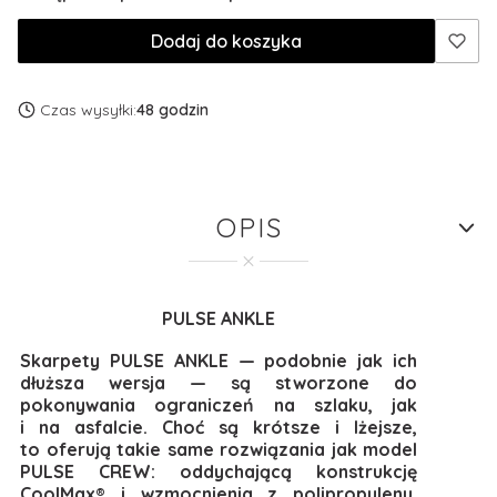
Dodaj do koszyka
Czas wysyłki:
48 godzin
OPIS
PULSE ANKLE
Skarpety PULSE ANKLE — podobnie jak ich
dłuższa wersja — są stworzone do
pokonywania ograniczeń na szlaku, jak
i na asfalcie. Choć są krótsze i lżejsze,
to oferują takie same rozwiązania jak model
PULSE CREW: oddychającą konstrukcję
CoolMax® i wzmocnienia z polipropylenu.