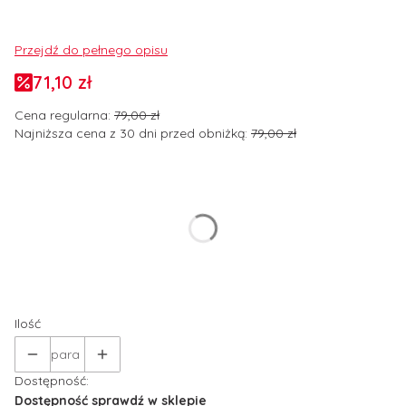
Przejdź do pełnego opisu
71,10 zł
Cena regularna:
79,00 zł
Najniższa cena z 30 dni przed obniżką:
79,00 zł
Wybierz wariant produktu:
Poszczególne warianty mogą różnić się ceną
*
Rozmiar odzieży
Wybierz
Ilość
para
Dostępność:
Dostępność sprawdź w sklepie