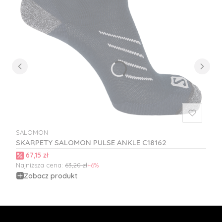
SALOMON
PRODUCENT
SKARPETY SALOMON PULSE ANKLE C18162
Cena promocyjna
67,15 zł
Najniższa cena:
63,20 zł
+6%
Zobacz produkt