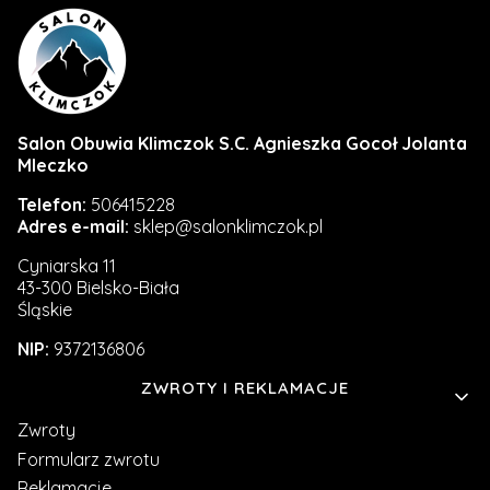
Salon Obuwia Klimczok S.C. Agnieszka Gocoł Jolanta
Mleczko
Telefon:
506415228
Adres e-mail:
sklep@salonklimczok.pl
Cyniarska 11
43-300 Bielsko-Biała
Śląskie
NIP:
9372136806
Linki w stopce
ZWROTY I REKLAMACJE
Zwroty
Formularz zwrotu
Reklamacje