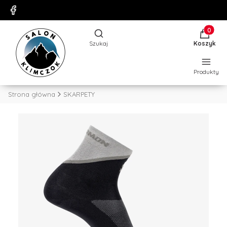
Produkty
Otwórz wyszukiwarkę
Szukaj
Koszyk
Produkty
Strona główna
SKARPETY