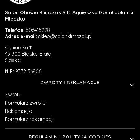
Salon Obuwia Klimczok S.C. Agnieszka Gocoł Jolanta
Mleczko
Telefon:
506415228
Adres e-mail:
sklep@salonklimczok.pl
Cyniarska 11
43-300 Bielsko-Biała
Śląskie
NIP:
9372136806
Linki w stopce
ZWROTY I REKLAMACJE
Zwroty
Formularz zwrotu
Reklamacje
Formularz reklamacji
REGULAMIN I POLITYKA COOKIES