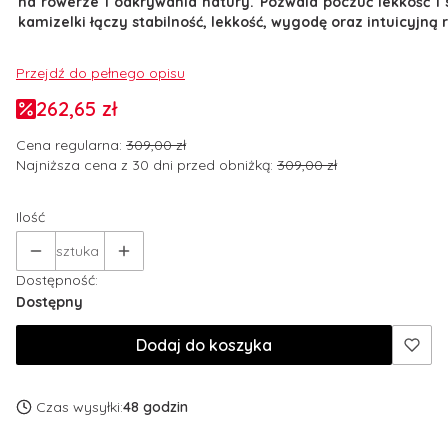
na rowerze i odkrywania natury. Pozwala poczuć lekkość i
kamizelki łączy stabilność, lekkość, wygodę oraz intuicyjną
Przejdź do pełnego opisu
262,65 zł
Cena regularna:
309,00 zł
Najniższa cena z 30 dni przed obniżką:
309,00 zł
Ilość
sztuka
Dostępność:
Dostępny
Dodaj do koszyka
Czas wysyłki:
48 godzin