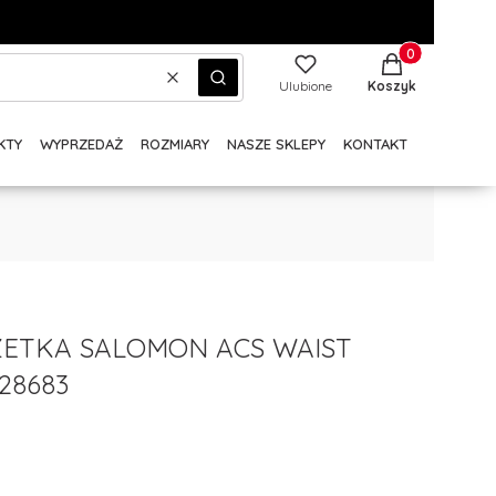
Produkty w kos
Wyczyść
Szukaj
Ulubione
Koszyk
KTY
WYPRZEDAŻ
ROZMIARY
NASZE SKLEPY
KONTAKT
ZETKA SALOMON ACS WAIST
28683