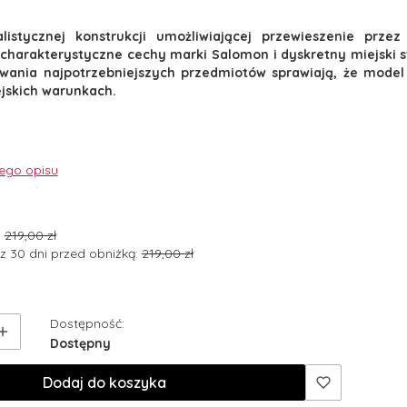
alistycznej konstrukcji umożliwiającej przewieszenie prze
 charakterystyczne cechy marki Salomon i dyskretny miejski st
ania najpotrzebniejszych przedmiotów sprawiają, że model 
jskich warunkach.
nego opisu
:
219,00 zł
z 30 dni przed obniżką:
219,00 zł
Dostępność:
Dostępny
Dodaj do koszyka