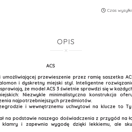
Czas wysyłki
OPIS
ACS
ji umożliwiającej przewieszenie przez ramię saszetka A
lomon i dyskretny miejski styl. Inteligentne rozwiąza
prawiają, że model ACS 3 świetnie sprawdzi się w każdyc
jskich: Niezwykle minimalistyczna konstrukcja ofer
szenia najpotrzebniejszych przedmiotów.
zegrodzie i wewnętrznemu uchwytowi na klucze to Ty 
ał na podstawie naszego doświadczenia z przygód na ło
lamry i zapewnia wygodę dzięki lekkiemu, ale sku