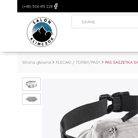
(+48) 506 415 228
Strona główna
PLECAKI / TORBY/PASY
PAS SASZETKA S