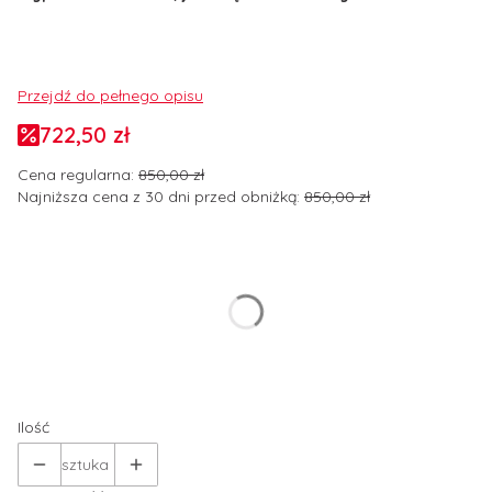
Przejdź do pełnego opisu
722,50 zł
Cena regularna:
850,00 zł
Najniższa cena z 30 dni przed obniżką:
850,00 zł
Wybierz wariant produktu:
Poszczególne warianty mogą różnić się ceną
*
Rozmiar odzieży
Wybierz
Ilość
sztuka