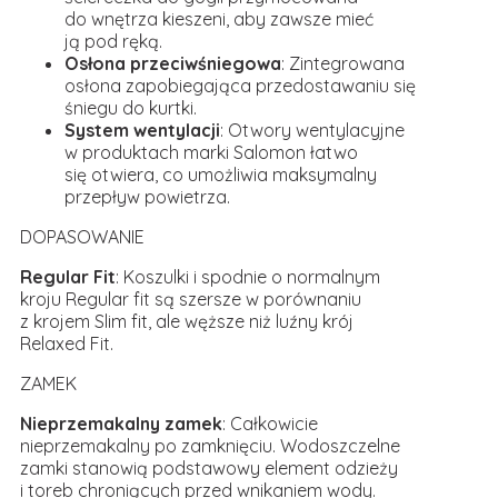
do wnętrza kieszeni, aby zawsze mieć
ją pod ręką.
Osłona przeciwśniegowa
: Zintegrowana
osłona zapobiegająca przedostawaniu się
śniegu do kurtki.
System wentylacji
: Otwory wentylacyjne
w produktach marki Salomon łatwo
się otwiera, co umożliwia maksymalny
przepływ powietrza.
DOPASOWANIE
Regular Fit
: Koszulki i spodnie o normalnym
kroju Regular fit są szersze w porównaniu
z krojem Slim fit, ale węższe niż luźny krój
Relaxed Fit.
ZAMEK
Nieprzemakalny zamek
: Całkowicie
nieprzemakalny po zamknięciu. Wodoszczelne
zamki stanowią podstawowy element odzieży
i toreb chroniących przed wnikaniem wody.