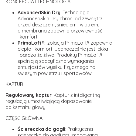
KONCEPCJA I TECHNOLOGIA
AdvancedSkin Dry
: Technologia
AdvancedSkin Dry chroni od zewnątrz
przed deszczem, śniegiem i wiatrem,
a membrana zapewnia przewiewność
i komfort.
PrimaLoft®
: Izolacja PrimaLoft® zapewnia
ciepło i komfort. Jednocześnie jest lekka
i bardzo ściśliwa. Produkty PrimaLoft®
spełniają specyficzne wymagania
entuzjastów wysiłku fizycznego na
świeżym powietrzu i sportowców.
KAPTUR
Regulowany kaptur
: Kaptur z inteligentną
regulacją umożliwiającą dopasowanie
do kształtu głowy.
CZĘŚĆ GŁÓWNA
Ściereczka do gogli
: Praktyczna
ściereczka do gogli przymocowana