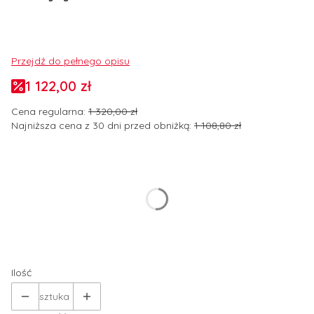
Przejdź do pełnego opisu
1 122,00 zł
Cena regularna:
1 320,00 zł
Najniższa cena z 30 dni przed obniżką:
1 108,80 zł
Wybierz wariant produktu:
Poszczególne warianty mogą różnić się ceną
*
Rozmiar odzieży
Wybierz
Ilość
sztuka