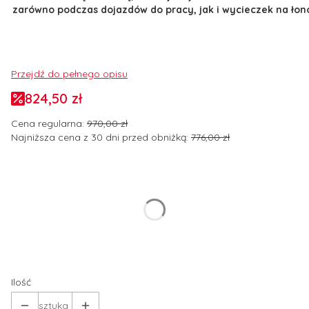
zarówno podczas dojazdów do pracy, jak i wycieczek na łon
Przejdź do pełnego opisu
824,50 zł
Cena regularna:
970,00 zł
Najniższa cena z 30 dni przed obniżką:
776,00 zł
Wybierz wariant produktu:
Poszczególne warianty mogą różnić się ceną
*
Rozmiar odzieży
Wybierz
Ilość
sztuka