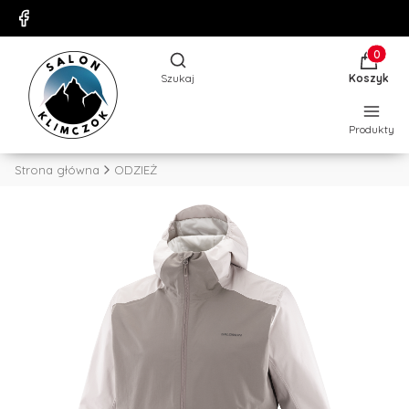
Produkty
Otwórz wyszukiwarkę
Szukaj
Koszyk
Produkty
Strona główna
ODZIEŻ