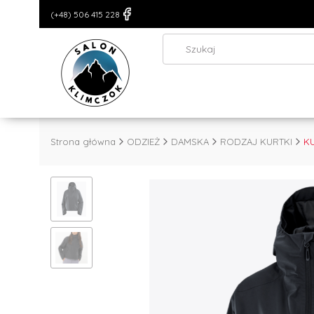
(+48) 506 415 228
Strona główna
ODZIEŻ
DAMSKA
RODZAJ KURTKI
K