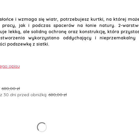
słońce i wzmaga się wiatr, potrzebujesz kurtki, na której mo
 pracy, jak i podczas spacerów na łonie natury. 2-warst
uje lekką, ale solidną ochronę oraz konstrukcję, która przyst
 stworzenia wykorzystano oddychający i nieprzemakalny
ości podszewkę z siatki.
nego opisu
:
680,00 zł
z 30 dni przed obniżką:
680,00 zł
ant produktu:
arianty mogą różnić się ceną
y