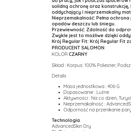
do pracy, jak i podczas spacerów 
solidną ochronę oraz konstrukcję,
oddychający i nieprzemakalny mate
Nieprzemakalność: Pełna ochrona 
opadów deszczu lub śniegu.
Przewiewność: Zdolność do odpro
Zwykle jest to możliwe dzięki od
Krój Regular Fit: Krój Regular Fit
PRODUCENT SALOMON
KOLOR
CZARNY
Skład : Korpus: 100% Poliester; Pod
Details
Masa jednostkowa : 406 G
Dopasowanie : Luźne
Aktywności : Na co dzień, Turys
Nieprzemakalność : AdvancedS
Odporność na przenikanie pary
Technologia
AdvancedSkin Dry