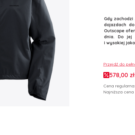
Gdy zachodzi 
dojazdach do
Outscape ofer
dnia. Do jej
i wysokiej jak
Przejdź do peł
578,00 zł
Cena regularna
Najniższa cena 
Wybierz wari
Poszczególne w
*
Rozmiar odzież