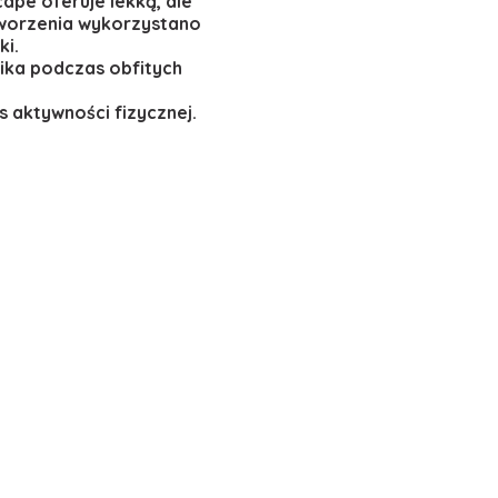
ape oferuje lekką, ale
stworzenia wykorzystano
ki.
ika podczas obfitych
aktywności fizycznej.