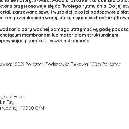
na łonie natury. 2-warstwowa krótka kurtka damska Outsc
 która przystosowuje się do Twojego rytmu dnia. Do jej 
riał, zgrzewane szwy i wysokiej jakości podszewkę z siat
przed przenikaniem wody, utrzymująca suchość użytkown
wadzania pary wodnej pomaga utrzymać wygodę podczas 
dychającym membranom lub materiałom strukturalnym.
 zapewniający komfort i wszechstronność.
szewka: 100% Poliester; Podszewka Rękawa: 100% Poliester
tyka piesza
kin Dry
 wodnej : 10000 G/M²