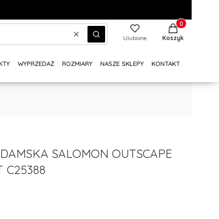
Produkty w kos
Wyczyść
Szukaj
Ulubione
Koszyk
KTY
WYPRZEDAŻ
ROZMIARY
NASZE SKLEPY
KONTAKT
 DAMSKA SALOMON OUTSCAPE
T C25388