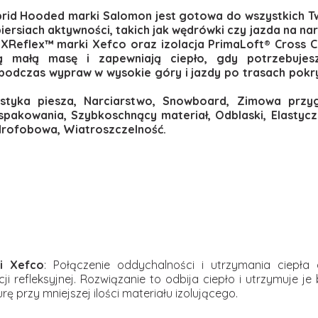
Hybrid Hooded marki Salomon jest gotowa do wszystkich T
iersiach aktywności, takich jak wędrówki czy jazda na nar
Reflex™ marki Xefco oraz izolacja PrimaLoft® Cross 
ją małą masę i zapewniają ciepło, gdy potrzebuje
ę podczas wypraw w wysokie góry i jazdy po trasach pokr
ystyka piesza, Narciarstwo, Snowboard, Zimowa przy
pakowania, Szybkoschnący materiał, Odblaski, Elastycz
drofobowa, Wiatroszczelność.
i Xefco
: Połączenie oddychalności i utrzymania ciepła d
ji refleksyjnej. Rozwiązanie to odbija ciepło i utrzymuje je 
 przy mniejszej ilości materiału izolującego.