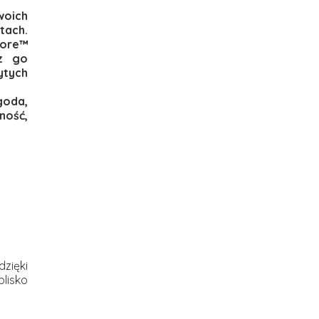
woich
tach.
Core™
sz go
ytych
goda,
ność,
zięki
blisko