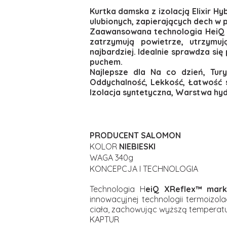
Kurtka damska z izolacją Elixir 
ulubionych, zapierających dech w p
Zaawansowana technologia HeiQ X
zatrzymują powietrze, utrzymu
najbardziej. Idealnie sprawdza si
puchem.
Najlepsze dla Na co dzień, Tur
Oddychalność, Lekkość, Łatwość s
Izolacja syntetyczna, Warstwa hy
PRODUCENT SALOMON
KOLOR
NIEBIESKI
WAGA 340g
KONCEPCJA I TECHNOLOGIA
Technologia H
eiQ XReflex™ mark
innowacyjnej technologii termoizolac
ciała, zachowując wyższą temperaturę
KAPTUR