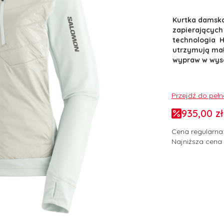
Kurtka damska
zapierających
technologia 
utrzymują mał
wypraw w wyso
Przejdź do peł
935,00 zł
Cena regularna
Najniższa cena 
Wybierz wari
Poszczególne w
*
Rozmiar odzież
Wybierz