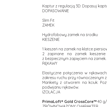
Kaptur z regulacją 3D: Dopasuj kaptu
DOPASOWANIE
Slim Fit
ZAMEK
Hydrofobowy zamek na środku
KIESZENIE
1 kieszeń na zamek na klatce piersio
2 zapinane na zamek kieszenie 
z bezpiecznym zapięciem na zamek.
RĘKAWY
Elastyczne połączenia w rękawach:
zakresu ruchu przy równoczesnym zm
Mankiety z otworem na kciuk: Poz
podwijaniu rękawów.
IZOLACJA
PrimaLoft® Gold CrossCore™
40 g
ZRÓWNOWAŻONY CHARAKTER