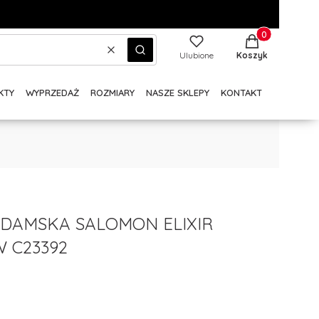
Produkty w kos
Wyczyść
Szukaj
Ulubione
Koszyk
KTY
WYPRZEDAŻ
ROZMIARY
NASZE SKLEPY
KONTAKT
DAMSKA SALOMON ELIXIR
W C23392