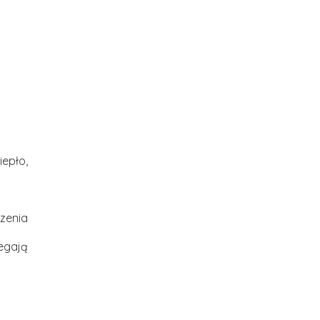
epło,
zenia
egają