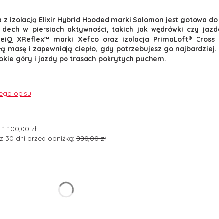
 z izolacją Elixir Hybrid Hooded marki Salomon jest gotowa do
 dech w piersiach aktywności, takich jak wędrówki czy ja
HeiQ XReflex™ marki Xefco oraz izolacja PrimaLoft® Cross
ą masę i zapewniają ciepło, gdy potrzebujesz go najbardziej.
kie góry i jazdy po trasach pokrytych puchem.
nego opisu
:
1 100,00 zł
z 30 dni przed obniżką:
880,00 zł
ant produktu:
arianty mogą różnić się ceną
y