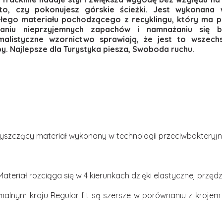
sto, czy pokonujesz górskie ścieżki. Jest wykonan
ałego materiału pochodzącego z recyklingu, który ma 
aniu nieprzyjemnych zapachów i namnażaniu się bak
imalistyczne wzornictwo sprawiają, że jest to wszech
. Najlepsze dla Turystyka piesza, Swoboda ruchu.
szczący materiał wykonany w technologii przeciwbakteryjne
Materiał rozciąga się w 4 kierunkach dzięki elastycznej przędz
rmalnym kroju Regular fit są szersze w porównaniu z krojem S