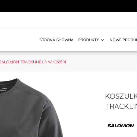
STRONA GŁÓWNA
PRODUKTY
NOWE PRODU
ALOMON TRACKLINE LS W C26501
KOSZUL
TRACKLI