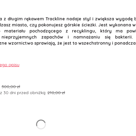
a z długim rękawem Trackline nadaje styl i zwiększa wygodę b
dzasz miasto, czy pokonujesz górskie ścieżki. Jest wykonana 
o materiału pochodzącego z recyklingu, który ma powł
 nieprzyjemnych zapachów i namnażaniu się bakterii. 
czne wzornictwo sprawiają, że jest to wszechstronny i ponadc
nego opisu
:
300,00 zł
z 30 dni przed obniżką:
210,00 zł
ant produktu:
arianty mogą różnić się ceną
y