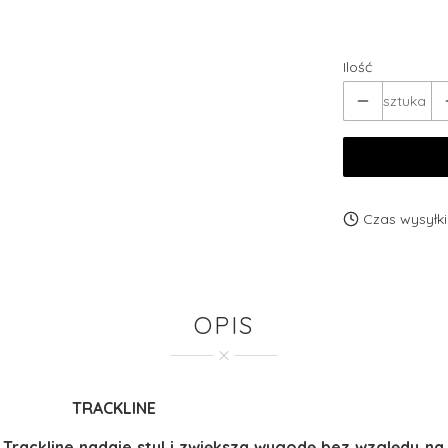
Wybierz
Ilość
sztuka
Czas wysyłki
OPIS
TRACKLINE
Trackline nadaje styl i zwiększa wygodę bez względu na 