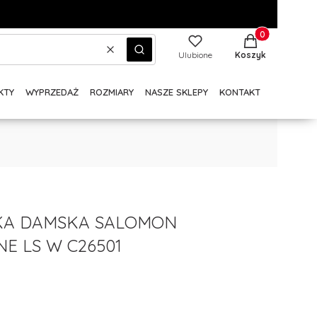
Produkty w kos
Wyczyść
Szukaj
Ulubione
Koszyk
KTY
WYPRZEDAŻ
ROZMIARY
NASZE SKLEPY
KONTAKT
KA DAMSKA SALOMON
NE LS W C26501