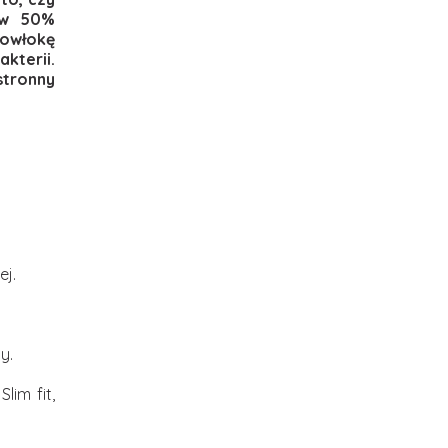
a w 50%
powłokę
terii.
stronny
j.
y.
lim fit,