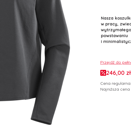
Nasza koszulk
w pracy, zwie
wytrzymałeg
powstawaniu
i minimalisty
Przejdź do peł
246,00 zł
Cena regularna
Najniższa cena 
Wybierz wari
Poszczególne w
*
Rozmiar odzież