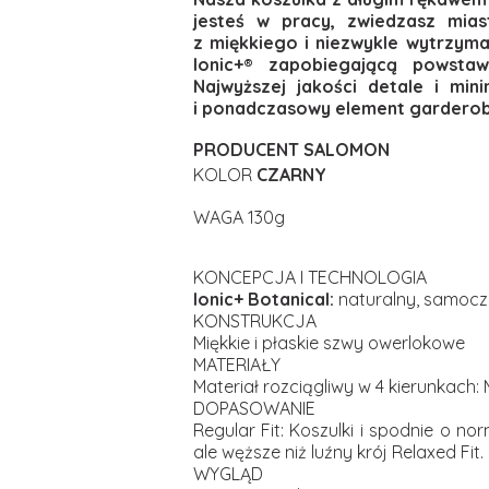
jesteś w pracy, zwiedzasz mia
z miękkiego i niezwykle wytrzym
Ionic+® zapobiegającą powstaw
Najwyższej jakości detale i min
i ponadczasowy element garderoby
PRODUCENT SALOMON
KOLOR
CZARNY
WAGA 130g
KONCEPCJA I TECHNOLOGIA
Ionic+ Botanical:
naturalny, samoczy
KONSTRUKCJA
Miękkie i płaskie szwy owerlokowe
MATERIAŁY
Materiał rozciągliwy w 4 kierunkach: 
DOPASOWANIE
Regular Fit: Koszulki i spodnie o no
ale węższe niż luźny krój Relaxed Fit.
WYGLĄD