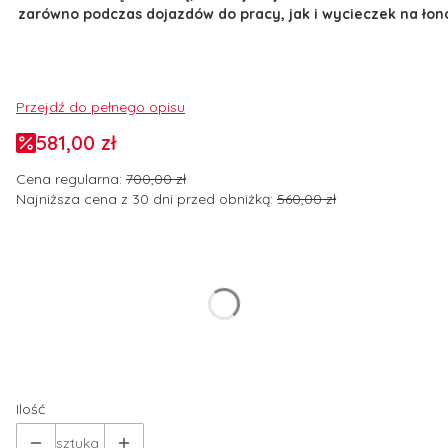
zarówno podczas dojazdów do pracy, jak i wycieczek na łon
Przejdź do pełnego opisu
581,00 zł
Cena regularna:
700,00 zł
Najniższa cena z 30 dni przed obniżką:
560,00 zł
Wybierz wariant produktu:
Poszczególne warianty mogą różnić się ceną
*
Rozmiar odzieży
Wybierz
Ilość
sztuka