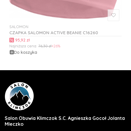
SALOMON
PRODUCENT
CZAPKA SALOMON ACTIVE BEANIE C16260
Cena promocyjna
95,92 zł
Najniższa cena:
76,30 zł
+26%
Do koszyka
Salon Obuwia Klimczok S.C. Agnieszka Gocoł Jolanta
Mleczko