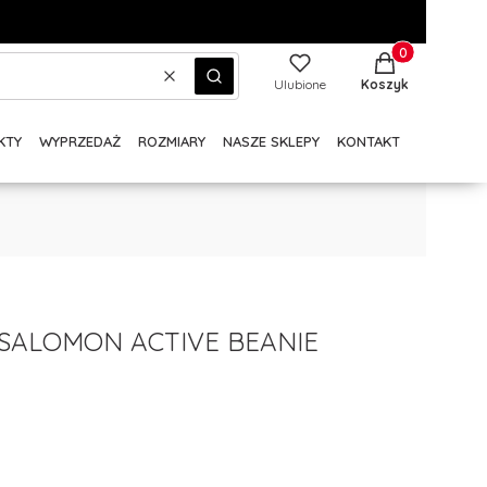
Produkty w kos
Wyczyść
Szukaj
Ulubione
Koszyk
KTY
WYPRZEDAŻ
ROZMIARY
NASZE SKLEPY
KONTAKT
SALOMON ACTIVE BEANIE