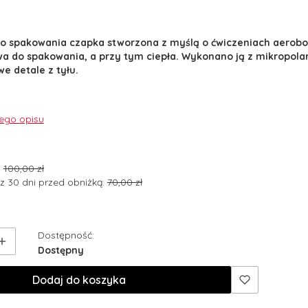
do spakowania czapka stworzona z myślą o ćwiczeniach aerobo
twa do spakowania, a przy tym ciepła. Wykonano ją z mikropola
e detale z tyłu.
nego opisu
:
100,00 zł
z 30 dni przed obniżką:
70,00 zł
Dostępność:
Dostępny
Dodaj do koszyka