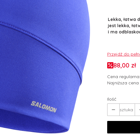
Lekka, łatwa 
jest lekka, ła
i ma odblaskow
Przejdź do peł
88,00 zł
Cena regularna
Najniższa cena 
Ilość
sztuka