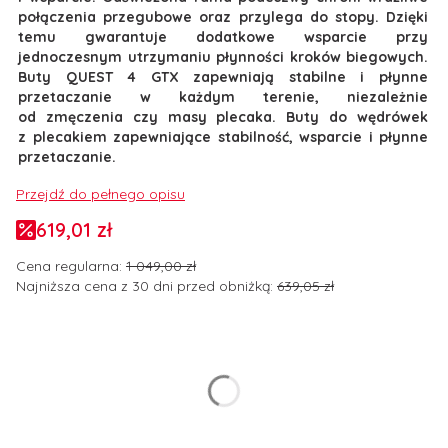
połączenia przegubowe oraz przylega do stopy. Dzięki
temu gwarantuje dodatkowe wsparcie przy
jednoczesnym utrzymaniu płynności kroków biegowych.
Buty QUEST 4 GTX zapewniają stabilne i płynne
przetaczanie w każdym terenie, niezależnie
od zmęczenia czy masy plecaka. Buty do wędrówek
z plecakiem zapewniające stabilność, wsparcie i płynne
przetaczanie.
Przejdź do pełnego opisu
619,01 zł
Cena regularna:
1 049,00 zł
Najniższa cena z 30 dni przed obniżką:
639,05 zł
Wybierz wariant produktu:
Poszczególne warianty mogą różnić się ceną
*
Rozmiar butów EUR