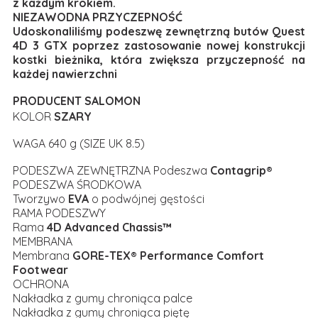
z każdym krokiem.
NIEZAWODNA PRZYCZEPNOŚĆ
Udoskonaliliśmy podeszwę zewnętrzną butów Quest
4D 3 GTX poprzez zastosowanie nowej konstrukcji
kostki bieżnika, która zwiększa przyczepność na
każdej nawierzchni
PRODUCENT SALOMON
KOLOR
SZARY
WAGA 640 g (SIZE UK 8.5)
PODESZWA ZEWNĘTRZNA Podeszwa
Contagrip®
PODESZWA ŚRODKOWA
Tworzywo
EVA
o podwójnej gęstości
RAMA PODESZWY
Rama
4D Advanced Chassis™
MEMBRANA
Membrana
GORE-TEX® Performance Comfort
Footwear
OCHRONA
Nakładka z gumy chroniąca palce
Nakładka z gumy chroniąca piętę