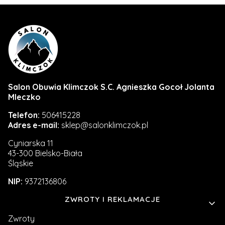
Salon Obuwia Klimczok S.C. Agnieszka Gocoł Jolanta
Mleczko
Telefon:
506415228
Adres e-mail:
sklep@salonklimczok.pl
Cyniarska 11
43-300 Bielsko-Biała
Śląskie
NIP:
9372136806
Linki w stopce
ZWROTY I REKLAMACJE
Zwroty