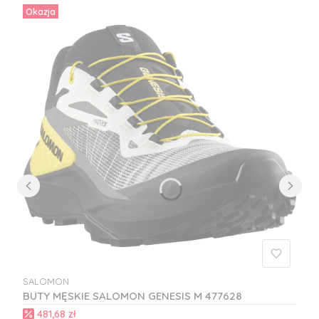
Okazja
SALOMON
PRODUCENT
BUTY MĘSKIE SALOMON GENESIS M 477628
Cena promocyjna
481,68 zł