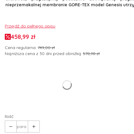
nieprzemakalnej membranie GORE-TEX model Genesis utrzy
Przejdź do pełnego opisu
458,99 zł
Cena regularna:
749,00 zł
Najniższa cena z 30 dni przed obniżką:
578,98 zł
Wybierz wariant produktu:
Poszczególne warianty mogą różnić się ceną
*
Rozmiar butów EUR
Wybierz
Ilość
para