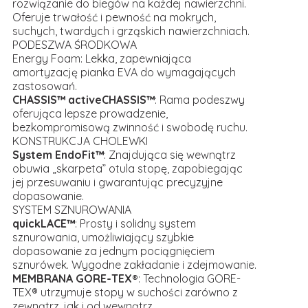
rozwiązanie do biegów na każdej nawierzchni.
Oferuje trwałość i pewność na mokrych,
suchych, twardych i grząskich nawierzchniach.
PODESZWA ŚRODKOWA
Energy Foam: Lekka, zapewniająca
amortyzację pianka EVA do wymagających
zastosowań.
CHASSIS™
activeCHASSIS™
: Rama podeszwy
oferująca lepsze prowadzenie,
bezkompromisową zwinność i swobodę ruchu.
KONSTRUKCJA CHOLEWKI
System EndoFit™
: Znajdująca się wewnątrz
obuwia „skarpeta” otula stopę, zapobiegając
jej przesuwaniu i gwarantując precyzyjne
dopasowanie.
SYSTEM SZNUROWANIA
quickLACE™
: Prosty i solidny system
sznurowania, umożliwiający szybkie
dopasowanie za jednym pociągnięciem
sznurówek. Wygodne zakładanie i zdejmowanie.
MEMBRANA
GORE-TEX®
: Technologia GORE-
TEX® utrzymuje stopy w suchości zarówno z
zewnątrz, jak i od wewnątrz.