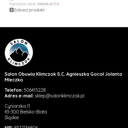
Najniższa cena:
568,65 zł
-15%
Zobacz produkt
Salon Obuwia Klimczok S.C. Agnieszka Gocoł Jolanta
Mleczko
Telefon:
506415228
Adres e-mail:
sklep@salonklimczok.pl
Cyniarska 11
43-300 Bielsko-Biała
Śląskie
NIP:
9372136806