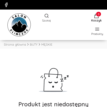
Produkty
Otwórz wyszukiwarkę
Szukaj
Koszyk
Produkty
Strona główna
BUTY
MĘSKIE
Produkt jest niedostępny