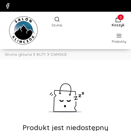
Produkty
Otwórz wyszukiwarkę
Szukaj
Koszyk
Produkty
Strona główna
BUTY
DAMSKIE
Produkt jest niedostępny