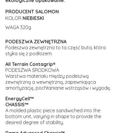
ekologiczne opakowanie.
PRODUCENT SALOMON
KOLOR
NIEBIESKI
WAGA 320g
PODESZWA ZEWNĘTRZNA
Podeszwa zewnętrzna to ta część buta, która
styka się z podłożem.
All Terrain Contagrip®
PODESZWA ŚRODKOWA
Warstwa materiału między podeszwą
zewnętrzną a wewnętrzną, zapewniająca
amortyzację, pochłanianie wstrząsów i wygodę.
EnergyCell™
CHASSIS™
A molded plastic piece sandwiched into the
bottom unit, varying in shape to provide the
desired degree of stability.