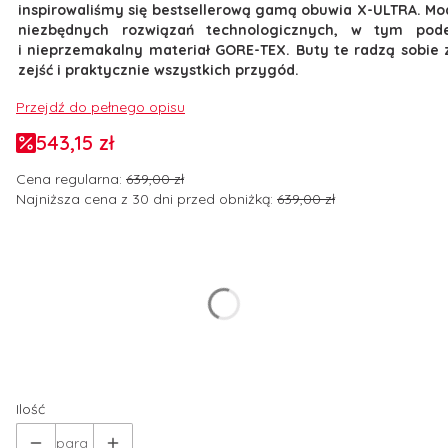
inspirowaliśmy się bestsellerową gamą obuwia X-ULTRA. M
niezbędnych rozwiązań technologicznych, w tym pode
i nieprzemakalny materiał GORE-TEX. Buty te radzą sobie
zejść i praktycznie wszystkich przygód.
Przejdź do pełnego opisu
543,15 zł
Cena regularna:
639,00 zł
Najniższa cena z 30 dni przed obniżką:
639,00 zł
Wybierz wariant produktu:
Poszczególne warianty mogą różnić się ceną
*
Rozmiar butów EUR
Wybierz
Ilość
para