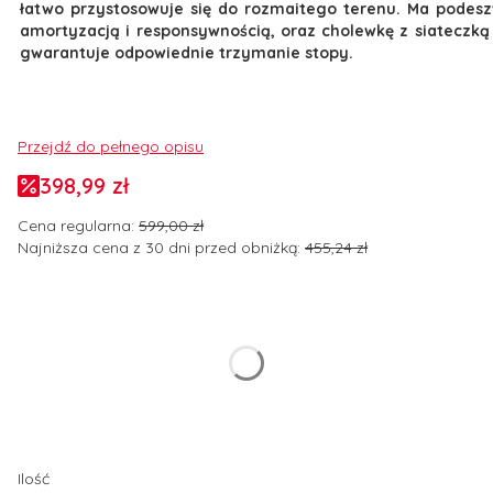
łatwo przystosowuje się do rozmaitego terenu. Ma podes
amortyzacją i responsywnością, oraz cholewkę z siateczką 
gwarantuje odpowiednie trzymanie stopy.
Przejdź do pełnego opisu
398,99 zł
Cena regularna:
599,00 zł
Najniższa cena z 30 dni przed obniżką:
455,24 zł
Wybierz wariant produktu:
Poszczególne warianty mogą różnić się ceną
*
Rozmiar butów EUR
Wybierz
Ilość