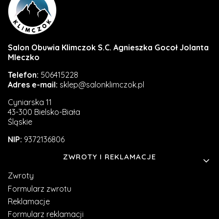
Salon Obuwia Klimczok S.C. Agnieszka Gocoł Jolanta
Mleczko
Telefon:
506415228
Adres e-mail:
sklep@salonklimczok.pl
Cyniarska 11
43-300 Bielsko-Biała
Śląskie
NIP:
9372136806
Linki w stopce
ZWROTY I REKLAMACJE
Zwroty
Formularz zwrotu
Reklamacje
Formularz reklamacji