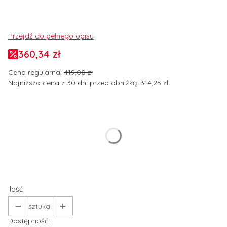
Przejdź do pełnego opisu
360,34 zł
Cena regularna:
419,00 zł
Najniższa cena z 30 dni przed obniżką:
314,25 zł
Wybierz wariant produktu:
Poszczególne warianty mogą różnić się ceną
*
Rozmiar odzieży
Wybierz
Ilość
sztuka
Dostępność: