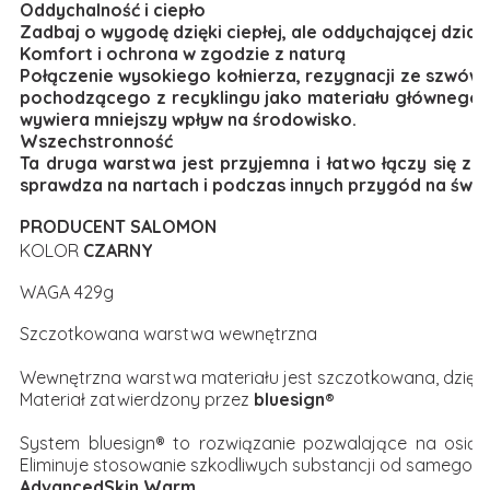
Oddychalność i ciepło
Zadbaj o wygodę dzięki ciepłej, ale oddychającej dzia
Komfort i ochrona w zgodzie z naturą
Połączenie wysokiego kołnierza, rezygnacji ze szwów
pochodzącego z recyklingu jako materiału głównego g
wywiera mniejszy wpływ na środowisko.
Wszechstronność
Ta druga warstwa jest przyjemna i łatwo łączy się z i
sprawdza na nartach i podczas innych przygód na świ
PRODUCENT SALOMON
KOLOR
CZARNY
WAGA 429g
Szczotkowana warstwa wewnętrzna
Wewnętrzna warstwa materiału jest szczotkowana, dzięki 
Materiał zatwierdzony przez
bluesign®
System bluesign® to rozwiązanie pozwalające na osiągn
Eliminuje stosowanie szkodliwych substancji od samego p
AdvancedSkin Warm