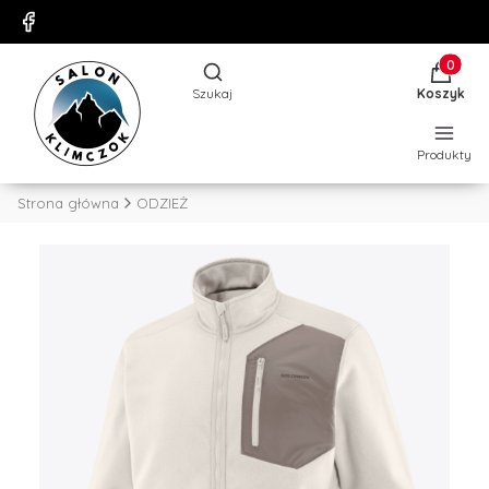
Produkty
Otwórz wyszukiwarkę
Szukaj
Koszyk
Produkty
Strona główna
ODZIEŻ