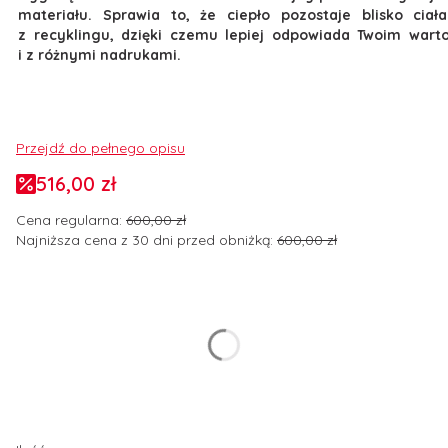
materiału. Sprawia to, że ciepło pozostaje blisko cia
z recyklingu, dzięki czemu lepiej odpowiada Twoim wart
i z różnymi nadrukami.
Przejdź do pełnego opisu
516,00 zł
Cena regularna:
600,00 zł
Najniższa cena z 30 dni przed obniżką:
600,00 zł
Wybierz wariant produktu:
Poszczególne warianty mogą różnić się ceną
*
Rozmiar odzieży
Wybierz