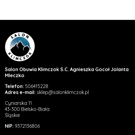
Salon Obuwia Klimczok S.C. Agnieszka Gocoł Jolanta
Mleczko
Telefon:
506415228
Adres e-mail:
sklep@salonklimczok.pl
Cyniarska 11
43-300 Bielsko-Biała
Śląskie
NIP:
9372136806