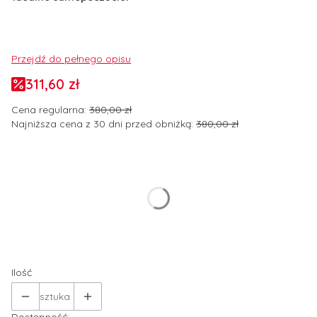
Przejdź do pełnego opisu
311,60 zł
Cena regularna:
380,00 zł
Najniższa cena z 30 dni przed obniżką:
380,00 zł
Wybierz wariant produktu:
Poszczególne warianty mogą różnić się ceną
*
Rozmiar odzieży
Wybierz
Ilość
sztuka