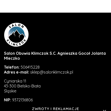
Salon Obuwia Klimczok S.C. Agnieszka Gocoł Jolanta
Mleczko
Telefon:
506415228
Adres e-mail:
sklep@salonklimczok.pl
Cyniarska 11
43-300 Bielsko-Biała
Śląskie
NIP:
9372136806
Linki w stopce
ZWROTY I REKLAMACJE