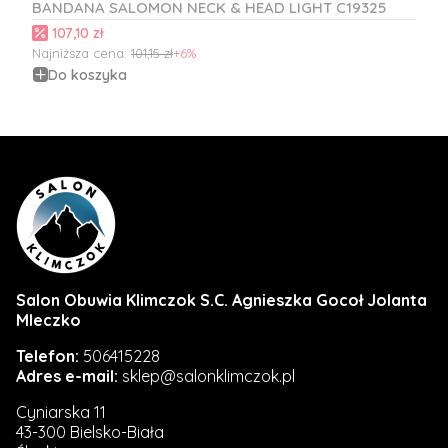
BANDANA SALOMON NECK & HEAD LIGHT C19325
Cena promocyjna
107,10 zł
Najniższa cena:
101,15 zł
+6%
Do koszyka
Salon Obuwia Klimczok S.C. Agnieszka Gocoł Jolanta
Mleczko
Telefon:
506415228
Adres e-mail:
sklep@salonklimczok.pl
Cyniarska 11
43-300 Bielsko-Biała