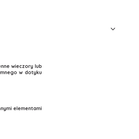
enne wieczory lub
jemnego w dotyku
innymi elementami