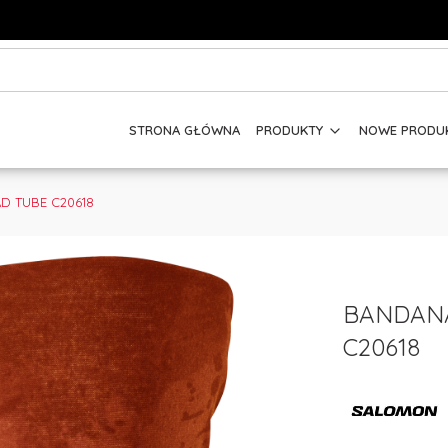
STRONA GŁÓWNA
PRODUKTY
NOWE PRODU
D TUBE C20618
BANDANA
C20618