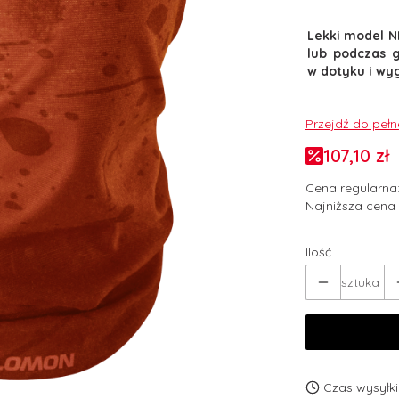
Lekki model N
lub podczas g
w dotyku i wyg
Przejdź do peł
107,10 zł
Cena regularna
Najniższa cena 
Ilość
sztuka
Czas wysyłki