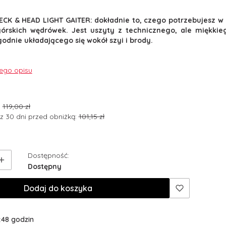
ECK & HEAD LIGHT GAITER: dokładnie to, czego potrzebujesz w
órskich wędrówek. Jest uszyty z technicznego, ale miękkie
odnie układającego się wokół szyi i brody.
nego opisu
:
119,00 zł
z 30 dni przed obniżką:
101,15 zł
Dostępność:
Dostępny
Dodaj do koszyka
:
48 godzin