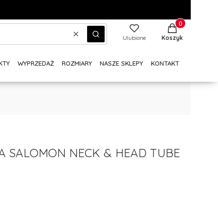
Produkty w kos
Wyczyść
Szukaj
Ulubione
Koszyk
KTY
WYPRZEDAŻ
ROZMIARY
NASZE SKLEPY
KONTAKT
 SALOMON NECK & HEAD TUBE