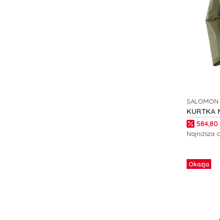
SALOMON
PRODUCE
KURTKA 
2L M C27
Cena p
584,80 
Najniższa 
Zobacz
Okazja