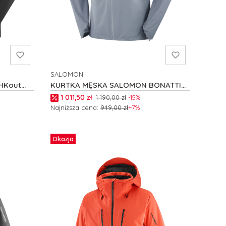
SALOMON
PRODUCENT
HKout
KURTKA MĘSKA SALOMON BONATTI
PRO M C27696
Cena promocyjna
1 011,50 zł
1 190,00 zł
-15%
Najniższa cena:
949,00 zł
+7%
Zobacz produkt
Okazja