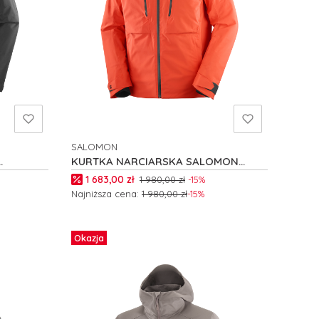
SALOMON
PRODUCENT
KURTKA NARCIARSKA SALOMON
6423
BRILLIANT 2.0 M C26351
Cena promocyjna
1 683,00 zł
1 980,00 zł
-15%
Najniższa cena:
1 980,00 zł
-15%
Zobacz produkt
Okazja