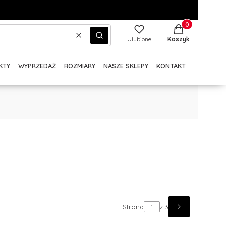
Produkty w kos
Wyczyść
Szukaj
Ulubione
Koszyk
KTY
WYPRZEDAŻ
ROZMIARY
NASZE SKLEPY
KONTAKT
Strona
z 3