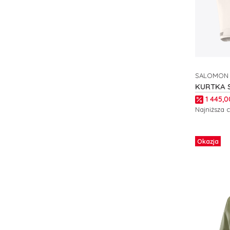
SALOMON
PRODUCE
KURTKA 
C27530
Cena p
1 445,0
Najniższa 
Zobacz
Okazja