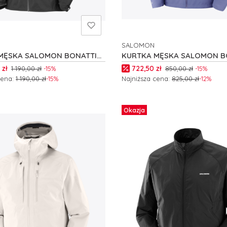
SALOMON
NT
PRODUCENT
MĘSKA SALOMON BONATTI
KURTKA MĘSKA SALOMON B
27698
WP M C27686
romocyjna
Cena promocyjna
 zł
722,50 zł
1 190,00 zł
-15%
850,00 zł
-15%
cena:
1 190,00 zł
-15%
Najniższa cena:
825,00 zł
-12%
 produkt
Zobacz produkt
Okazja