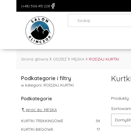
(+48) 506 415 228
Strona główna
ODZIEŻ
MĘSKA
RODZAJ KURTKI
Kurtk
Podkategorie i filtry
w kategorii: RODZAJ KURTKI
Podkategorie
Produkty:
Sortowani
Wróć do: MĘSKA
Domyśl
KURTKI TREKKINGOWE
54
KURTKI BIEGOWE
17