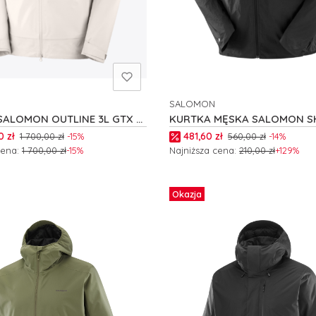
SALOMON
NT
PRODUCENT
SALOMON OUTLINE 3L GTX M
KURTKA MĘSKA SALOMON S
FLY M C24201
romocyjna
Cena promocyjna
0 zł
481,60 zł
1 700,00 zł
-15%
560,00 zł
-14%
cena:
1 700,00 zł
-15%
Najniższa cena:
210,00 zł
+129%
 produkt
Zobacz produkt
Okazja