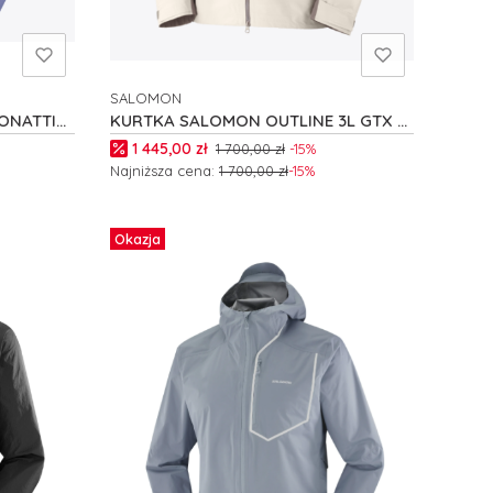
SALOMON
PRODUCENT
ONATTI
KURTKA SALOMON OUTLINE 3L GTX M
C27532
Cena promocyjna
1 445,00 zł
1 700,00 zł
-15%
Najniższa cena:
1 700,00 zł
-15%
Zobacz produkt
Okazja