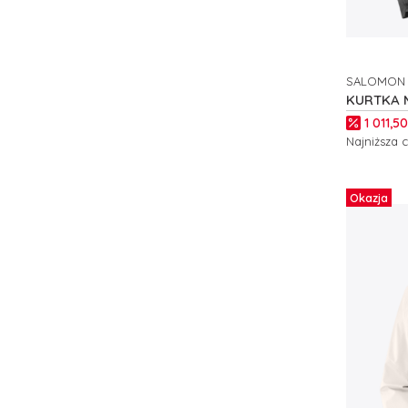
SALOMON
PRODUCE
KURTKA 
PRO M C
Cena p
1 011,50
Najniższa 
Zobacz
Okazja