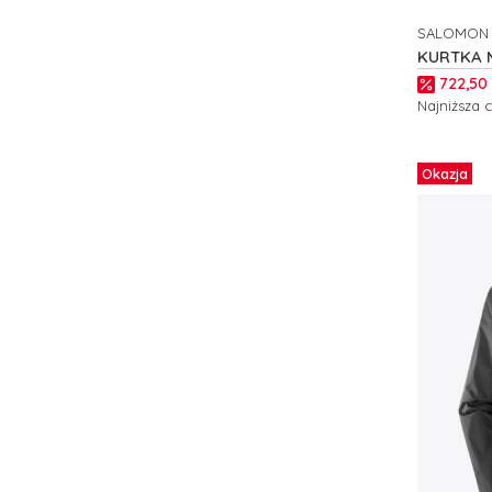
SALOMON
PRODUCE
KURTKA 
WP M C2
Cena p
722,50 
Najniższa 
Zobacz
Okazja