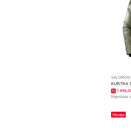
SALOMON
PRODUCE
KURTKA 
DOWN M 
Cena p
1 496,0
Najniższa 
Zobacz
Okazja