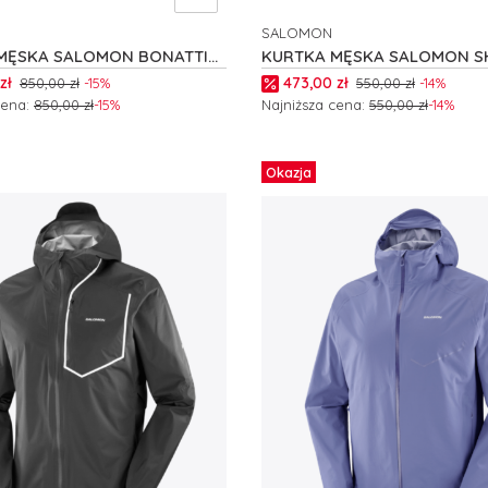
SALOMON
NT
PRODUCENT
MĘSKA SALOMON BONATTI
KURTKA MĘSKA SALOMON S
7684
FLY JKT M C28444
romocyjna
Cena promocyjna
zł
473,00 zł
850,00 zł
-15%
550,00 zł
-14%
cena:
850,00 zł
-15%
Najniższa cena:
550,00 zł
-14%
 produkt
Zobacz produkt
Okazja