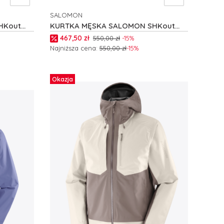
SALOMON
PRODUCENT
HKout
KURTKA MĘSKA SALOMON SHKout
FLY JKT M C28706
Cena promocyjna
467,50 zł
550,00 zł
-15%
Najniższa cena:
550,00 zł
-15%
Zobacz produkt
Okazja