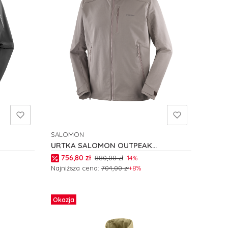
SALOMON
PRODUCENT
URTKA SALOMON OUTPEAK
060
SOFTSHELL M C26568
Cena promocyjna
756,80 zł
880,00 zł
-14%
Najniższa cena:
704,00 zł
+8%
Zobacz produkt
Okazja