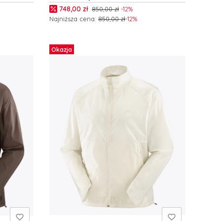
WP M C27685
Cena promocyjna
748,00 zł
850,00 zł
-12%
Najniższa cena:
850,00 zł
-12%
Zobacz produkt
Okazja