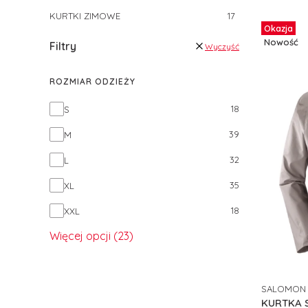
KURTKI ZIMOWE
17
Okazja
Nowość
Filtry
Wyczyść
ROZMIAR ODZIEŻY
Rozmiar odzieży
18
S
39
M
32
L
35
XL
18
XXL
Więcej opcji (23)
SALOMON
PRODUCE
KURTKA 