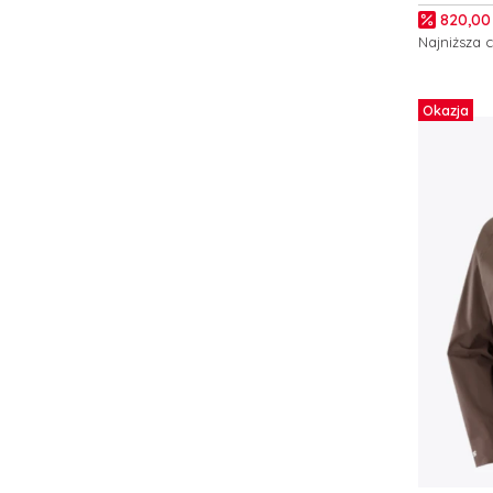
C26742
Cena p
820,00 
Najniższa 
Zobacz
Okazja