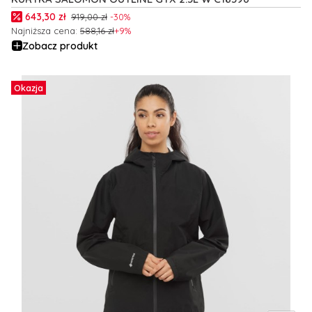
Cena promocyjna
643,30 zł
919,00 zł
-30%
Najniższa cena:
588,16 zł
+9%
Zobacz produkt
Okazja