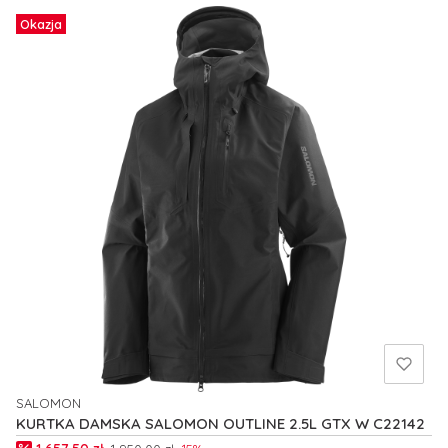
Okazja
SALOMON
PRODUCENT
KURTKA DAMSKA SALOMON OUTLINE 2.5L GTX W C22142
Cena promocyjna