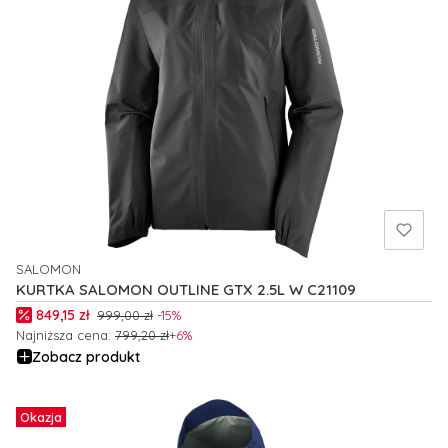
SALOMON
PRODUCENT
KURTKA SALOMON OUTLINE GTX 2.5L W C21109
Cena promocyjna
849,15 zł
999,00 zł
-15%
Najniższa cena:
799,20 zł
+6%
Zobacz produkt
Okazja