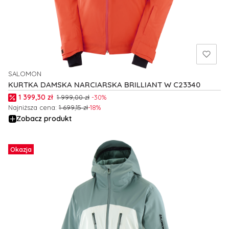
SALOMON
PRODUCENT
KURTKA DAMSKA NARCIARSKA BRILLIANT W C23340
Cena promocyjna
1 399,30 zł
1 999,00 zł
-30%
Najniższa cena:
1 699,15 zł
-18%
Zobacz produkt
Okazja