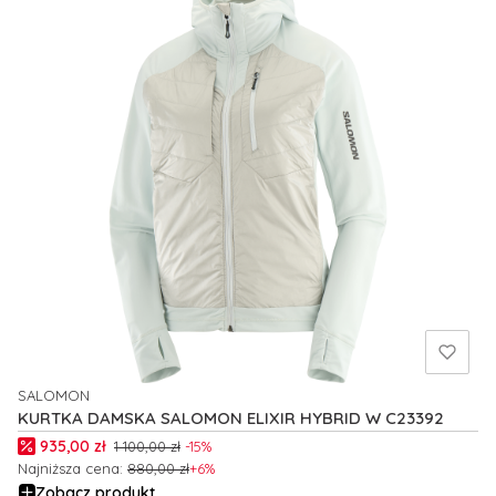
SALOMON
PRODUCENT
KURTKA DAMSKA SALOMON ELIXIR HYBRID W C23392
Cena promocyjna
935,00 zł
1 100,00 zł
-15%
Najniższa cena:
880,00 zł
+6%
Zobacz produkt