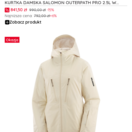
KURTKA DAMSKA SALOMON OUTERPATH PRO 2.5L W
C24688
Cena promocyjna
841,50 zł
990,00 zł
-15%
Najniższa cena:
792,00 zł
+6%
Zobacz produkt
Okazja