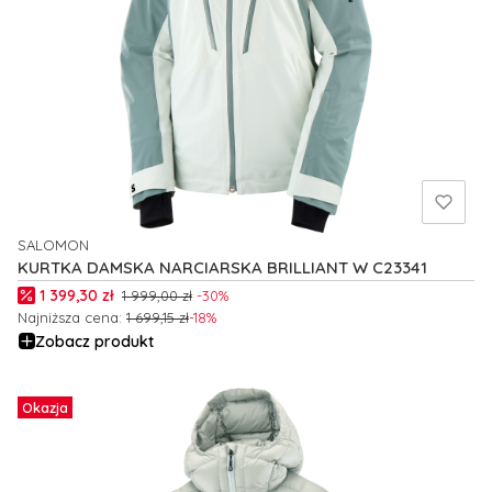
SALOMON
PRODUCENT
KURTKA DAMSKA NARCIARSKA BRILLIANT W C23341
Cena promocyjna
1 399,30 zł
1 999,00 zł
-30%
Najniższa cena:
1 699,15 zł
-18%
Zobacz produkt
Okazja