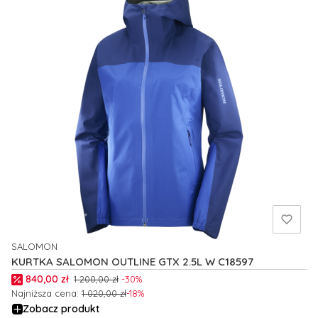
SALOMON
PRODUCENT
KURTKA SALOMON OUTLINE GTX 2.5L W C18597
Cena promocyjna
840,00 zł
1 200,00 zł
-30%
Najniższa cena:
1 020,00 zł
-18%
Zobacz produkt