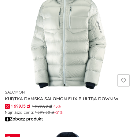
SALOMON
PRODUCENT
KURTKA DAMSKA SALOMON ELIXIR ULTRA DOWN W
C22899
Cena promocyjna
1 699,15 zł
1 999,00 zł
-15%
Najniższa cena:
1 399,30 zł
+21%
Zobacz produkt