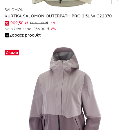
SALOMON
PRODUCENT
KURTKA SALOMON OUTERPATH PRO 2.5L W C22070
Cena promocyjna
909,50 zł
1 070,00 zł
-15%
Najniższa cena:
856,00 zł
+6%
Zobacz produkt
Okazja