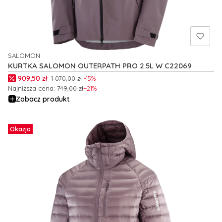
SALOMON
PRODUCENT
KURTKA SALOMON OUTERPATH PRO 2.5L W C22069
Cena promocyjna
909,50 zł
1 070,00 zł
-15%
Najniższa cena:
749,00 zł
+21%
Zobacz produkt
Okazja