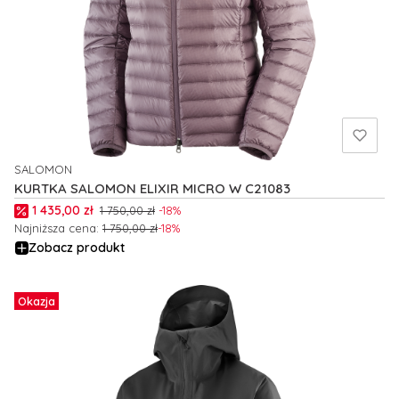
SALOMON
PRODUCENT
KURTKA SALOMON ELIXIR MICRO W C21083
Cena promocyjna
1 435,00 zł
1 750,00 zł
-18%
Najniższa cena:
1 750,00 zł
-18%
Zobacz produkt
Okazja