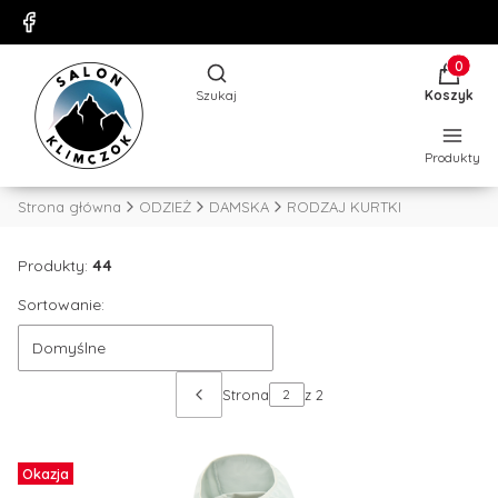
Produkty
Otwórz wyszukiwarkę
Szukaj
Koszyk
Produkty
Strona główna
ODZIEŻ
DAMSKA
RODZAJ KURTKI
Produkty:
44
Sortowanie:
Domyślne
Strona
z 2
Okazja