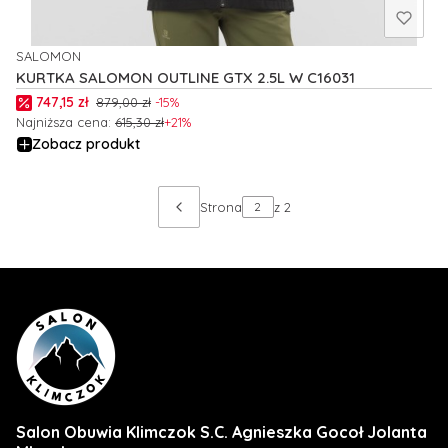
SALOMON
PRODUCENT
KURTKA SALOMON OUTLINE GTX 2.5L W C16031
Cena promocyjna
747,15 zł
879,00 zł
-15%
Najniższa cena:
615,30 zł
+21%
Zobacz produkt
Strona
z 2
Salon Obuwia Klimczok S.C. Agnieszka Gocoł Jolanta