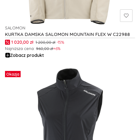
SALOMON
PRODUCENT
KURTKA DAMSKA SALOMON MOUNTAIN FLEX W C22988
Cena promocyjna
1 020,00 zł
1 200,00 zł
-15%
Najniższa cena:
960,00 zł
+6%
Zobacz produkt
Okazja