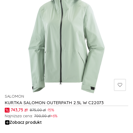
SALOMON
PRODUCENT
KURTKA SALOMON OUTERPATH 2.5L W C22073
Cena promocyjna
743,75 zł
875,00 zł
-15%
Najniższa cena:
700,00 zł
+6%
Zobacz produkt