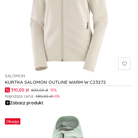
SALOMON
PRODUCENT
KURTKA SALOMON OUTLINE WARM W C23272
Cena promocyjna
510,00 zł
600,00 zł
-15%
Najniższa cena:
480,00 zł
+6%
Zobacz produkt
Okazja