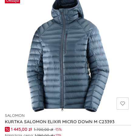
Okazja
SALOMON
PRODUCENT
KURTKA SALOMON ELIXIR MICRO DOWN M C23393
Cena promocyjna
1 445,00 zł
1 700,00 zł
-15%
Najniższa cena:
1 190,00 zł
+21%