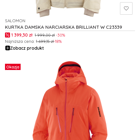
SALOMON
PRODUCENT
KURTKA DAMSKA NARCIARSKA BRILLIANT W C23339
Cena promocyjna
1 399,30 zł
1 999,00 zł
-30%
Najniższa cena:
1 699,15 zł
-18%
Zobacz produkt
Okazja