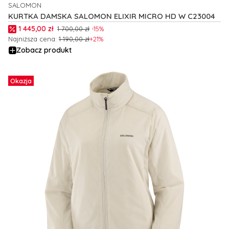
SALOMON
PRODUCENT
KURTKA DAMSKA SALOMON ELIXIR MICRO HD W C23004
Cena promocyjna
1 445,00 zł
1 700,00 zł
-15%
Najniższa cena:
1 190,00 zł
+21%
Zobacz produkt
Okazja