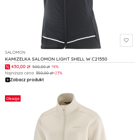
SALOMON
PRODUCENT
KAMIZELKA SALOMON LIGHT SHELL W C21550
Cena promocyjna
430,00 zł
500,00 zł
-14%
Najniższa cena:
350,00 zł
+23%
Zobacz produkt
Okazja