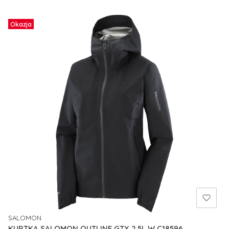
Okazja
SALOMON
PRODUCENT
KURTKA SALOMON OUTLINE GTX 2.5L W C18596