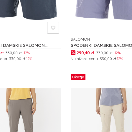
SALOMON
NT
PRODUCENT
I DAMSKIE SALOMON
SPODENKI DAMSKIE SALOM
R W C24728
WAYFARER W C24727
romocyjna
Cena promocyjna
zł
290,40 zł
330,00 zł
-12%
330,00 zł
-12%
cena:
330,00 zł
-12%
Najniższa cena:
330,00 zł
-12%
 produkt
Zobacz produkt
Okazja