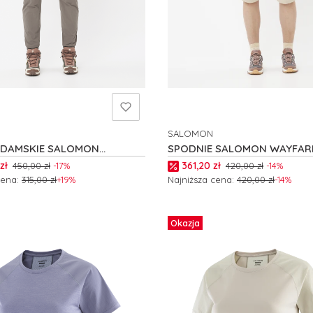
SALOMON
NT
PRODUCENT
 DAMSKIE SALOMON
SPODNIE SALOMON WAYFARE
R EASE W C24829
W C24750
romocyjna
Cena promocyjna
zł
361,20 zł
450,00 zł
-17%
420,00 zł
-14%
cena:
315,00 zł
+19%
Najniższa cena:
420,00 zł
-14%
 produkt
Zobacz produkt
Okazja