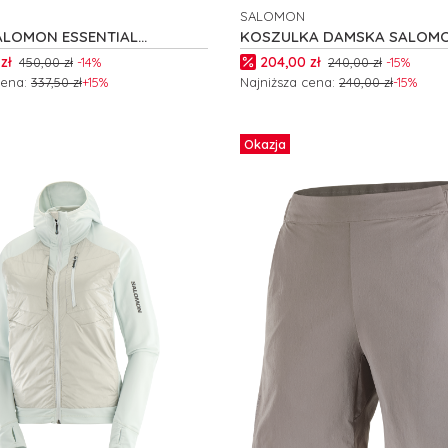
SALOMON
NT
PRODUCENT
ALOMON ESSENTIAL
KOSZULKA DAMSKA SALOM
RM W C26571
SHAKEout CORE W C24604
romocyjna
Cena promocyjna
zł
204,00 zł
450,00 zł
-14%
240,00 zł
-15%
cena:
337,50 zł
+15%
Najniższa cena:
240,00 zł
-15%
 produkt
Zobacz produkt
Okazja