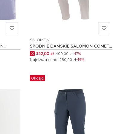
SALOMON
PRODUCENT
ON
SPODNIE DAMSKIE SALOMON COMET
W C24410
Cena promocyjna
332,00 zł
400,00 zł
-17%
Najniższa cena:
280,00 zł
+19%
Zobacz produkt
Okazja