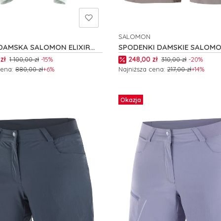
SALOMON
NT
PRODUCENT
DAMSKA SALOMON ELIXIR
SPODENKI DAMSKIE SALOM
W C23392
WAYFARER EASE W C24754
romocyjna
Cena promocyjna
zł
248,00 zł
1 100,00 zł
-15%
310,00 zł
-20%
cena:
880,00 zł
+6%
Najniższa cena:
217,00 zł
+14%
 produkt
Zobacz produkt
Okazja