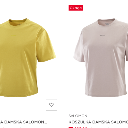
Okazja
SALOMON
NT
PRODUCENT
A DAMSKA SALOMON
KOSZULKA DAMSKA SALOM
E SS W C25402
TRACKLINE SS W C24424