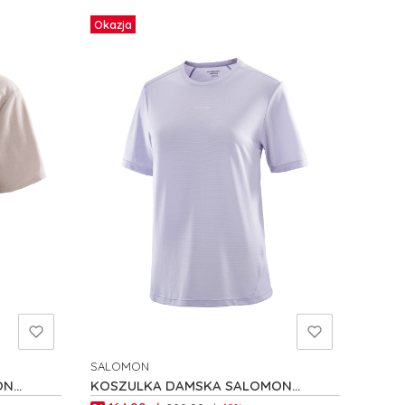
Okazja
SALOMON
PRODUCENT
ON
KOSZULKA DAMSKA SALOMON
SHAKEout CORE W C24255