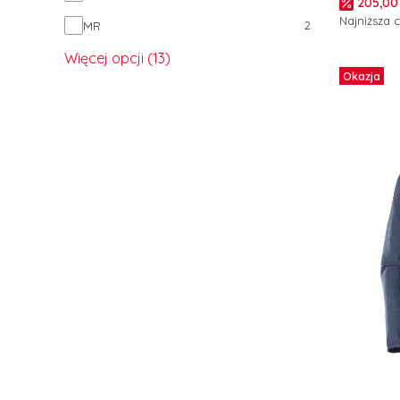
Cena p
205,00 
Najniższa 
2
MR
Zobacz
Więcej opcji (13)
Okazja