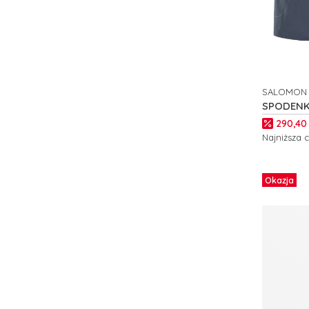
SALOMON
PRODUCE
SPODENK
WAYFARE
Cena p
290,40 
Najniższa 
Zobacz
Okazja