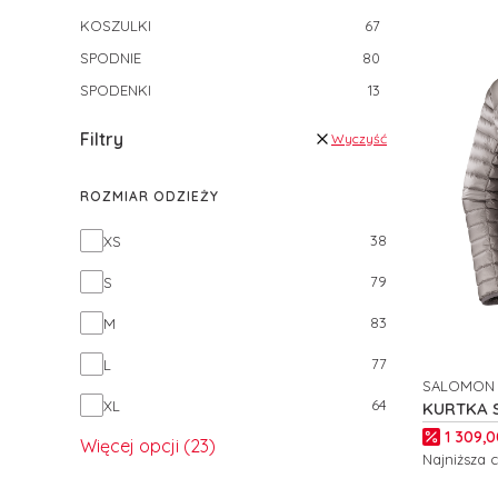
KOSZULKI
67
SPODNIE
80
SPODENKI
13
Filtry
Wyczyść
ROZMIAR ODZIEŻY
Rozmiar odzieży
38
XS
79
S
83
M
77
L
SALOMON
PRODUCE
64
XL
KURTKA 
DOWN M 
Cena p
1 309,0
Więcej opcji (23)
Najniższa 
Zobacz