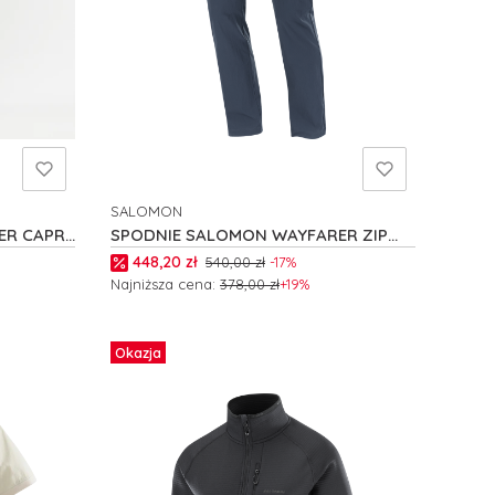
SALOMON
PRODUCENT
R CAPRI
SPODNIE SALOMON WAYFARER ZIP
OFF W C24725
Cena promocyjna
448,20 zł
540,00 zł
-17%
Najniższa cena:
378,00 zł
+19%
Zobacz produkt
Okazja