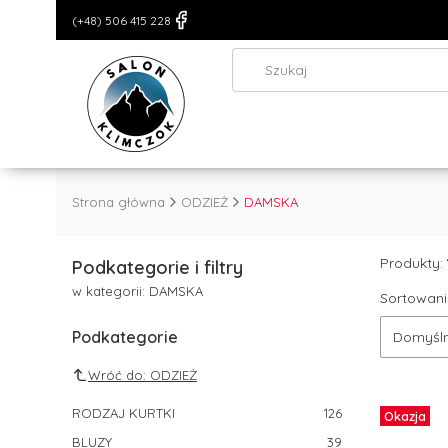
(+48) 506 415 228
Strona główna
ODZIEŻ
DAMSKA
Produkty:
Podkategorie i filtry
w kategorii: DAMSKA
Sortowani
Podkategorie
Domyśl
Wróć do: ODZIEŻ
RODZAJ KURTKI
126
Okazja
BLUZY
39