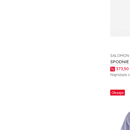
SALOMON
PRODUCE
SPODNIE
WAYFARE
Cena p
373,50 
Najniższa 
Zobacz
Okazja