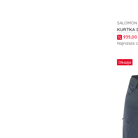
SALOMON
PRODUCE
KURTKA 
HYBRID 
Cena p
935,00 
Najniższa 
Zobacz
Okazja