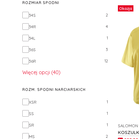
ROZMIAR SPODNI
Okazja
Rozmiar spodni
2
34S
4
34R
1
34L
3
36S
12
36R
Więcej opcji (40)
ROZM. SPODNI NARCIARSKICH
Rozm. spodni narciarskich
1
XSR
1
SS
1
SR
SALOMON
PRODUCE
KOSZULK
2
MS
TRACKLIN