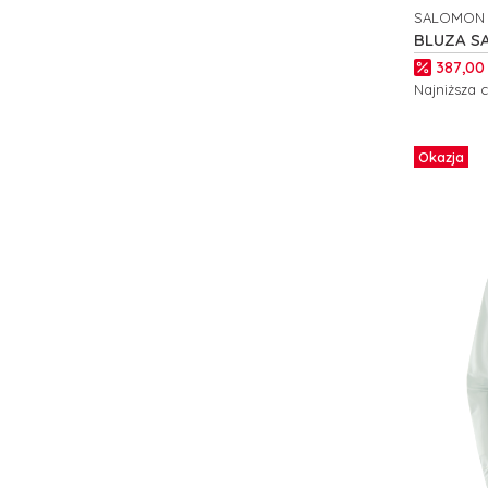
SALOMON
PRODUCE
BLUZA S
LIGHTWA
Cena p
387,00 
Najniższa 
Zobacz
Okazja