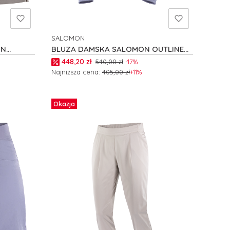
SALOMON
PRODUCENT
ON
BLUZA DAMSKA SALOMON OUTLINE
WARM FZ W C24697
Cena promocyjna
448,20 zł
540,00 zł
-17%
Najniższa cena:
405,00 zł
+11%
Zobacz produkt
Okazja