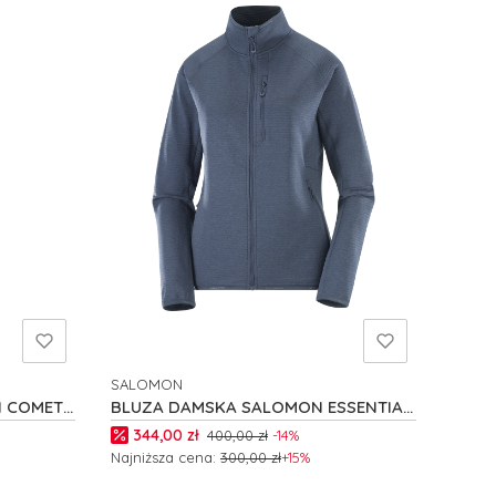
SALOMON
PRODUCENT
N COMET
BLUZA DAMSKA SALOMON ESSENTIAL
LIGHTWARM W C26476
Cena promocyjna
344,00 zł
400,00 zł
-14%
Najniższa cena:
300,00 zł
+15%
Zobacz produkt