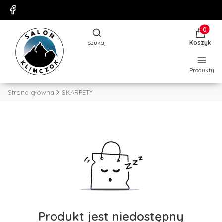
Produkty
Otwórz wyszukiwarkę
Szukaj
Koszyk
Produkty
Strona główna
SKARPETY
Produkt jest niedostępny