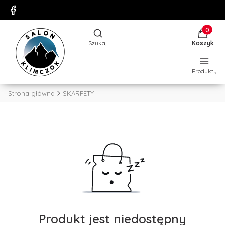
Produkty
Otwórz wyszukiwarkę
Szukaj
Koszyk
Produkty
Strona główna
SKARPETY
Produkt jest niedostępny