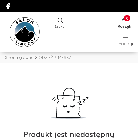
Produkty
Otwórz wyszukiwarkę
Szukaj
Koszyk
Produkty
Strona główna
ODZIEŻ
MĘSKA
Produkt jest niedostępny