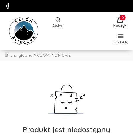
Produkty
Otwórz wyszukiwarkę
Szukaj
Koszyk
Produkty
Strona główna
CZAPKI
ZIMOWE
Produkt jest niedostępny